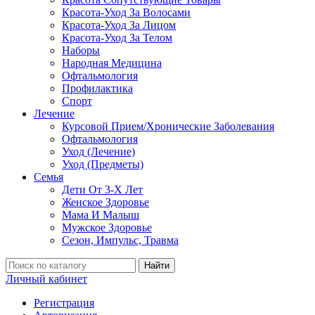
Красота-Уход За Волосами
Красота-Уход За Лицом
Красота-Уход За Телом
Наборы
Народная Медицина
Офтальмология
Профилактика
Спорт
Лечение
Курсовой Прием/Хронические Заболевания
Офтальмология
Уход (Лечение)
Уход (Предметы)
Семья
Дети От 3-Х Лет
Женское Здоровье
Мама И Малыш
Мужское Здоровье
Сезон, Импульс, Травма
Найти
Личный кабинет
Регистрация