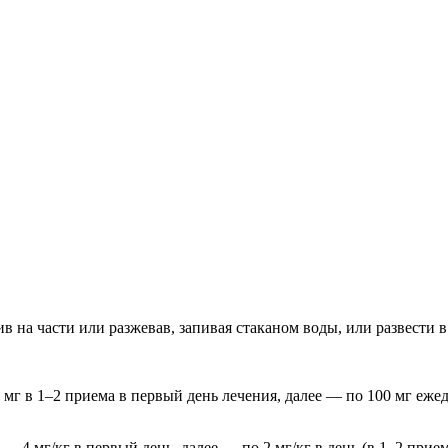
в на части или разжевав, запивая стаканом воды, или развести 
0 мг в 1–2 приема в первый день лечения, далее — по 100 мг еж
а — 4 мг/кг в первый день, далее — по 2 мг/кг в день (в 1–2 при