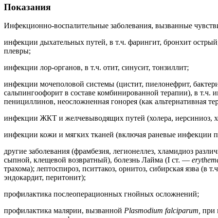
Показания
Инфекционно-воспалительные заболевания, вызванные чувств
инфекции дыхательных путей, в т.ч. фарингит, бронхит острый
плевры;
инфекции лор-органов, в т.ч. отит, синусит, тонзиллит;
инфекции мочеполовой системы (цистит, пиелонефрит, бактери
сальпингоофорит в составе комбинированной терапии), в т.ч.
пенициллинов, неосложненная гонорея (как альтернативная тер
инфекции ЖКТ и желчевыводящих путей (холера, иерсиниоз, хол
инфекции кожи и мягких тканей (включая раневые инфекции по
другие заболевания (фрамбезия, легионеллез, хламидиоз различн
сыпной, клещевой возвратный), болезнь Лайма (I ст. —
erythem
трахома); лептоспироз, пситтакоз, орнитоз, сибирская язва (в 
эндокардит, перитонит);
профилактика послеоперационных гнойных осложнений;
профилактика малярии, вызванной
Plasmodium falciparum,
при 