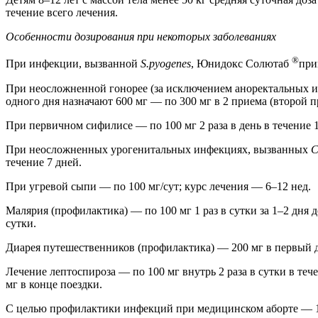
течение всего лечения.
Особенности дозирования при некоторых заболеваниях
®
При инфекции, вызванной
S.pyogenes
, Юнидокс Солютаб
при
При неосложненной гонорее (за исключением аноректальных инф
одного дня назначают 600 мг — по 300 мг в 2 приема (второй пр
При первичном сифилисе — по 100 мг 2 раза в день в течение 1
При неосложненных урогенитальных инфекциях, вызванных
C
течение 7 дней.
При угревой сыпи — по 100 мг/сут; курс лечения — 6–12 нед.
Малярия (профилактика) — по 100 мг 1 раз в сутки за 1–2 дня д
сутки.
Диарея путешественников (профилактика) — 200 мг в первый ден
Лечение лептоспироза — по 100 мг внутрь 2 раза в сутки в теч
мг в конце поездки.
С целью профилактики инфекций при медицинском аборте — 100