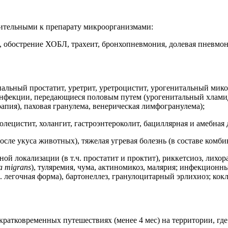
ительными к препарату микроорганизмами:
, обострение ХОБЛ, трахеит, бронхопневмония, долевая пневмон
альный простатит, уретрит, уретроцистит, урогенитальный мик
 инфекции, передающиеся половым путем (урогенитальный хлами
апия), паховая гранулема, венерическая лимфогранулема);
ецистит, холангит, гастроэнтероколит, бациллярная и амебная 
сле укуса животных), тяжелая угревая болезнь (в составе комб
ой локализации (в т.ч. простатит и проктит), риккетсиоз, лихора
a migrans
), туляремия, чума, актиномикоз, малярия; инфекционн
т.ч. легочная форма), бартонеллез, гранулоцитарный эрлихиоз; к
кратковременных путешествиях (менее 4 мес) на территории, гд