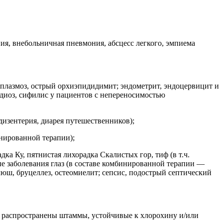
ия, внебольничная пневмония, абсцесс легкого, эмпиема
оплазмоз, острый орхиэпидидимит; эндометрит, эндоцервицит и
диоз, сифилис у пациентов с непереносимостью
дизентерия, диарея путешественников);
инированной терапии);
дка Ку, пятнистая лихорадка Скалистых гор, тиф (в т.ч.
ые заболевания глаз (в составе комбинированной терапии —
оклюш, бруцеллез, остеомиелит; сепсис, подострый септический
е распространены штаммы, устойчивые к хлорохину и/или