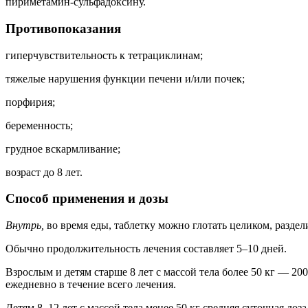
пириметамин-сульфадоксину.
Противопоказания
гиперчувствительность к тетрациклинам;
тяжелые нарушения функции печени и/или почек;
порфирия;
беременность;
грудное вскармливание;
возраст до 8 лет.
Способ применения и дозы
Внутрь,
во время еды, таблетку можно глотать целиком, раздели
Обычно продолжительность лечения составляет 5–10 дней.
Взрослым и детям старше 8 лет с массой тела более 50 кг — 20
ежедневно в течение всего лечения.
Детям 8–12 лет с массой тела менее 50 кг средняя суточная доз