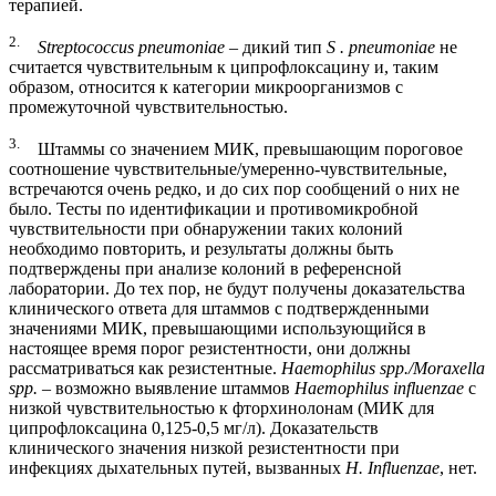
терапией.
2.
Streptococcus
pneumoniae
– дикий тип
S
.
pneumoniae
не
считается чувствительным к ципрофлоксацину и, таким
образом, относится к категории микроорганизмов с
промежуточной чувствительностью.
3.
Штаммы со значением МИК, превышающим пороговое
соотношение чувствительные/умеренно-чувствительные,
встречаются очень редко, и до сих пор сообщений о них не
было. Тесты по идентификации и противомикробной
чувствительности при обнаружении таких колоний
необходимо повторить, и результаты должны быть
подтверждены при анализе колоний в референсной
лаборатории. До тех пор, не будут получены доказательства
клинического ответа для штаммов с подтвержденными
значениями МИК, превышающими использующийся в
настоящее время порог резистентности, они должны
рассматриваться как резистентные.
Haemophilus spp./Moraxella
spp.
– возможно выявление штаммов
Haemophilus influenzae
с
низкой чувствительностью к фторхинолонам (МИК для
ципрофлоксацина 0,125-0,5 мг/л). Доказательств
клинического значения низкой резистентности при
инфекциях дыхательных путей, вызванных
Н. Influenzae
, нет.