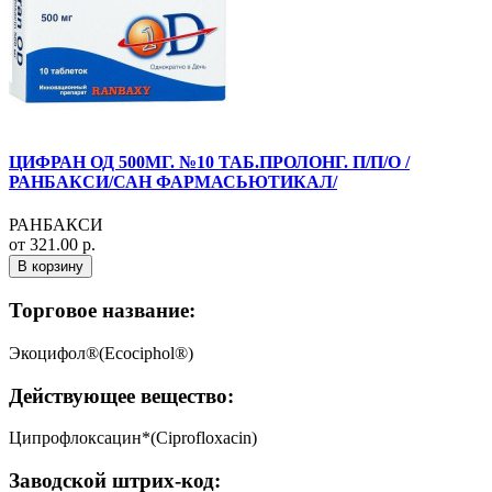
ЦИФРАН ОД 500МГ. №10 ТАБ.ПРОЛОНГ. П/П/О /
РАНБАКСИ/САН ФАРМАСЬЮТИКАЛ/
РАНБАКСИ
от 321.00 р.
В корзину
Торговое название:
Экоцифол®(Ecociphol®)
Действующее вещество:
Ципрофлоксацин*(Ciprofloxacin)
Заводской штрих-код: