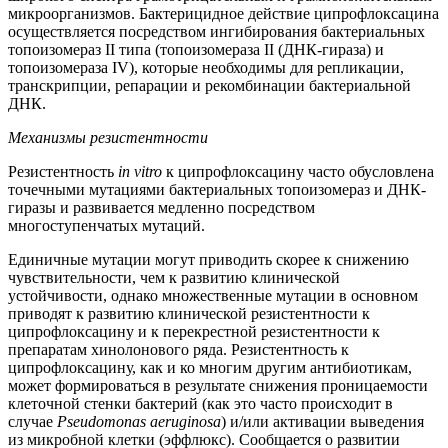
микроорганизмов. Бактерицидное действие ципрофлоксацина
осуществляется посредством ингибирования бактериальных
топоизомераз II типа (топоизомераза II (ДНК-гираза) и
топоизомераза IV), которые необходимы для репликации,
транскрипции, репарации и рекомбинации бактериальной
ДНК.
Механизмы резистентности
Резистентность
in vitro
к ципрофлоксацину часто обусловлена
точечными мутациями бактериальных топоизомераз и ДНК-
гиразы и развивается медленно посредством
многоступенчатых мутаций.
Единичные мутации могут приводить скорее к снижению
чувствительности, чем к развитию клинической
устойчивости, однако множественные мутации в основном
приводят к развитию клинической резистентности к
ципрофлоксацину и к перекрестной резистентности к
препаратам хинолонового ряда. Резистентность к
ципрофлоксацину, как и ко многим другим антибиотикам,
может формироваться в результате снижения проницаемости
клеточной стенки бактерий (как это часто происходит в
случае
Pseudomonas aeruginosa
) и/или активации выведения
из микробной клетки (эффлюкс). Сообщается о развитии