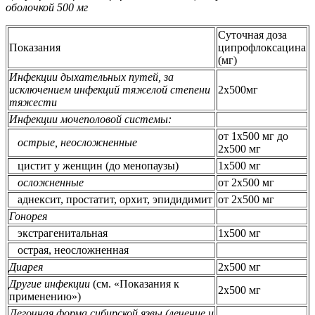
оболочкой 500 мг
Суточная доза
Показания
ципрофлоксацина
(мг)
Инфекции дыхательных путей, за
исключением инфекций тяжелой степени
2x500мг
тяжести
Инфекции мочеполовой системы:
от 1x500 мг до
острые, неосложненные
2x500 мг
цистит у женщин (до менопаузы)
1x500 мг
осложненные
от 2x500 мг
аднексит, простатит, орхит, эпидидимит
от 2x500 мг
Гонорея
экстрагенитальная
1x500 мг
острая, неосложненная
Диарея
2x500 мг
Другие инфекции
(см. «Показания к
2x500 мг
применению»)
Легочная форма сибирской язвы (лечение и