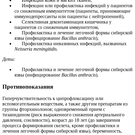
Инфекции кожи и мягких тканей,
Инфекции или профилактика инфекций у пациентов
со сниженным иммунитетом (пациенты, принимающие
иммунодепрессанты или пациенты с нейтропенией),
Селективная деконтаминация кишечника у
пациентов со сниженным иммунитетом,
Профилактика и лечение легочной формы сибирской
язвы (инфицирование
Bacillus anthracis
),
Профилактика инвазивных инфекций, вызванных
Neisseria meningitidis
.
Дети:
Профилактика и лечение легочной формы сибирской
язвы (инфицирование
Bacillus anthracis
).
Противопоказания
Гиперчувствительность к ципрофлоксацину или
вспомогательным веществам, а также другим препаратам из
группы фторхинолонов; одновременный прием с
тизанидином (риск выраженного снижения артериального
давления, сонливости), возраст до 18 лет (до завершения
процесса формирования скелета, кроме профилактики и
лечения легочной формы сибирской язвы), беременность,