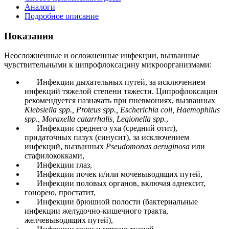
Аналоги
Подробное описание
Показания
Неосложненные и осложненные инфекции, вызванные
чувствительными к ципрофлоксацину микроорганизмами:
Инфекции дыхательных путей, за исключением
инфекций тяжелой степени тяжести. Ципрофлоксацин
рекомендуется назначать при пневмониях, вызванных
Klebsiella spp., Proteus spp., Escherichia coli, Haemophilus
spp., Moraxella catarrhalis, Legionella spp.
,
Инфекции среднего уха (средний отит),
придаточных пазух (синусит), за исключением
инфекций, вызванных
Pseudomonas aeruginosa
или
стафилококками,
Инфекции глаз,
Инфекции почек и/или мочевыводящих путей,
Инфекции половых органов, включая аднексит,
гонорею, простатит,
Инфекции брюшной полости (бактериальные
инфекции желудочно-кишечного тракта,
желчевыводящих путей),