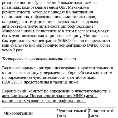
резистентности, обусловленной локализованным на
плазмидах кодирующим геном
Qnr
. Механизмы
резистентности, которые приводят к инактивации
пенициллинов, цефалоспоринов, аминогликозидов,
макролидов и тетрациклинов, вероятно, не нарушают
антибактериальную активность ципрофлоксацина.
Микроорганизмы, резистентные к этим препаратам, могут
быть чувствительными к ципрофлоксацину. Минимальная
бактерицидная, концентрация (МБК) обычно не превышает
минимальную ингибирующую концентрацию (МИК) более
чем в 2 раза.
Тестирование чувствительности in vitro
Воспроизводимые критерии исследования чувствительности
к ципрофлоксацину, утвержденные Европейским комитетом
по определению чувствительности к антибиотикам
(EUCAST), представлены в таблице ниже:
Европейский, комитет по определению чувствительности к
антибиотикам. Пограничные значения МИК (мг/л) в
клинических условиях для ципрофлоксацина.
Чувствительный
Резистентный
Микроорганизм
[мг/л]
[мг/л]