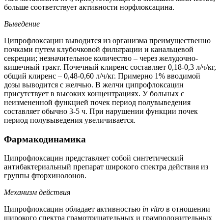
больше соответствует активности норфлоксацина.
Выведение
Ципрофлоксацин выводится из организма преимущественно
почками путем клубочковой фильтрации и канальцевой
секреции; незначительное количество – через желудочно-
кишечный тракт. Почечный клиренс составляет 0,18-0,3 л/ч/кг,
общий клиренс – 0,48-0,60 л/ч/кг. Примерно 1% вводимой
дозы выводится с желчью. В желчи ципрофлоксацин
присутствует в высоких концентрациях. У больных с
неизмененной функцией почек период полувыведения
составляет обычно 3-5 ч. При нарушении функции почек
период полувыведения увеличивается.
Фармакодинамика
Ципрофлоксацин представляет собой синтетический
антибактериальный препарат широкого спектра действия из
группы фторхинолонов.
Механизм действия
Ципрофлоксацин обладает активностью
in vitro
в отношении
широкого спектра грамотрицательных и грамположительных