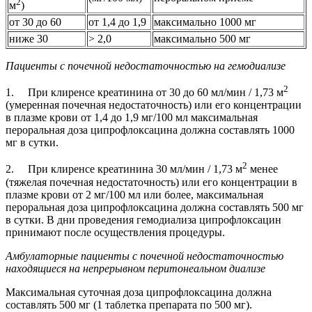
2
м
)
от 30 до 60
от 1,4 до 1,9
максимально 1000 мг
ниже 30
> 2,0
максимально 500 мг
Пациенты с почечной недостаточностью на гемодиализе
2
1. При клиренсе креатинина от 30 до 60 мл/мин / 1,73 м
(умеренная почечная недостаточность) или его концентрации
в плазме крови от 1,4 до 1,9 мг/100 мл максимальная
пероральная доза ципрофлоксацина должна составлять 1000
мг в сутки.
2
2. При клиренсе креатинина 30 мл/мин / 1,73 м
менее
(тяжелая почечная недостаточность) или его концентрации в
плазме крови от 2 мг/100 мл или более, максимальная
пероральная доза ципрофлоксацина должна составлять 500 мг
в сутки. В дни проведения гемодиализа ципрофлоксацин
принимают после осуществления процедуры.
Амбулаторные пациенты с почечной недостаточностью
находящиеся на непрерывном перитонеальном диализе
Максимальная суточная доза ципрофлоксацина должна
составлять 500 мг (1 таблетка препарата по 500 мг).