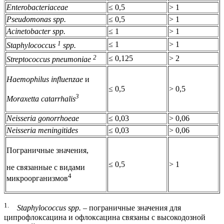
Enterobacteriaceae
≤ 0,5
> 1
Pseudomonas spp.
≤ 0,5
> 1
Acinetobacter spp.
≤ 1
> 1
1
≤ 1
> 1
Staphylococcus
spp.
2
≤ 0,125
> 2
Streptococcus pneumoniae
Haemophilus influenzae
и
≤ 0,5
> 0,5
3
Moraxetta catarrhalis
Neisseria gonorrhoeae
≤ 0,03
> 0,06
Neisseria meningitides
≤ 0,03
> 0,06
Пограничные значения,
≤ 0,5
> 1
не связанные с видами
4
микроорганизмов
1.
Staphylococcus spp.
– пограничные значения для
ципрофлоксацина и офлоксацина связаны с высокодозной