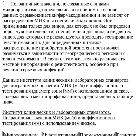
4.
Пограничные значения, не связанные с видами
микроорганизмов, определялись в основном на основе
данных фармакокинетики/фармакодинамики и не зависят от
распределения МИК для специфических видов. Они
применимы только для видов, для которых не был определен
порог чувствительности, специфичный для вида, а не для тех
видов, для которых не рекомендуется проводить тестирование
чувствительности. Для определенных штаммов
распространение приобретенной резистентности может
различаться в зависимости от географического региона и с
течением времени. В связи с этим желательно располагать
местной информацией о резистентности, особенно при
лечении серьезных инфекций.
Данные института клинических и лабораторных стандартов
для пограничных значений МИК (мг/л) и диффузионного
тестирования (диаметр зоны [мм]) с использованием дисков,
содержащих 5 мкг ципрофлоксацина, представлены в таблице
ниже.
Институт клинических и лабораторных стандартов.
Пограничные значения МИК (мг/л) и диффузионного
тестирования (мм) с использованием дисков.
Микроорганизм
Чувствительный
Промежуточный
Резисте