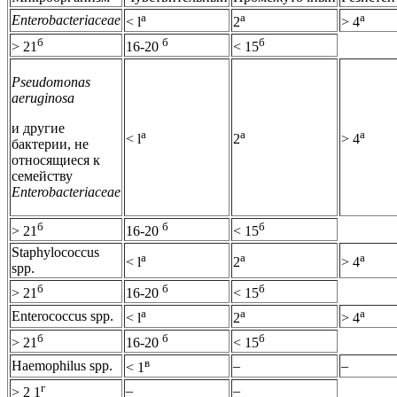
a
a
a
Enterobacteriaceae
< l
2
> 4
б
б
б
> 21
16-20
< 15
Pseudomonas
aeruginosa
и другие
a
a
a
< l
2
> 4
бактерии, не
относящиеся к
семейству
Enterobacteriaceae
б
б
б
> 21
16-20
< 15
Staphylococcus
a
a
a
< l
2
> 4
spp.
б
б
б
> 21
16-20
< 15
a
a
a
Enterococcus spp.
< l
2
> 4
б
б
б
> 21
16-20
< 15
в
Haemophilus spp.
–
–
< 1
г
–
–
> 2 1