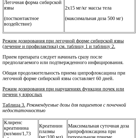
Легочная форма сибирской
язвы
2x15 мг/кг массы тела
(постконтактное
(максимальная доза 500 мг)
воздействие)
Режим дозирования при легочной форме сибирской язвы
(лечение и профилактика) см. таблицу 1 и таблицу 2.
Прием препарата следует начинать сразу после
предполагаемого или подтвержденного инфицирования.
Общая продолжительность приема ципрофлоксацина при
легочной форме сибирской язвы составляет 60 дней.
Режим дозирования при нарушениях функции почек или
печени у взрослых
Таблица 3.
Рекомендуемые дозы для пациентов с почечной
недостаточностью
Клиренс
Креатинин
Максимальная суточная доза
креатинина
плазмы
ципрофлоксацина при
(мл/мин/1,73
(мг/100 мл)
пероральном приеме