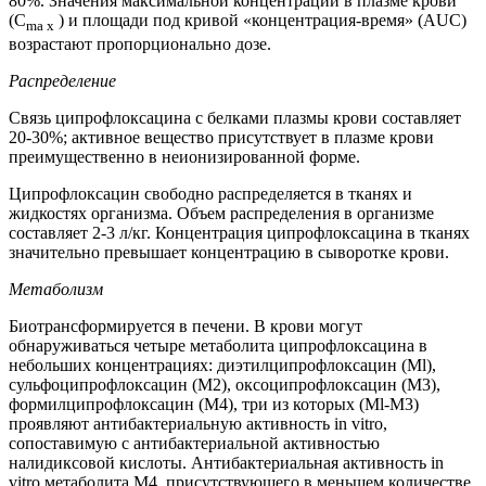
80%. Значения максимальной концентрации в плазме крови
(С
) и площади под кривой «концентрация-время» (AUC)
ma
x
возрастают пропорционально дозе.
Распределение
Связь ципрофлоксацина с белками плазмы крови составляет
20-30%; активное вещество присутствует в плазме крови
преимущественно в неионизированной форме.
Ципрофлоксацин свободно распределяется в тканях и
жидкостях организма. Объем распределения в организме
составляет 2-3 л/кг. Концентрация ципрофлоксацина в тканях
значительно превышает концентрацию в сыворотке крови.
Метаболизм
Биотрансформируется в печени. В крови могут
обнаруживаться четыре метаболита ципрофлоксацина в
небольших концентрациях: диэтилципрофлоксацин (Ml),
сульфоципрофлоксацин (М2), оксоципрофлоксацин (М3),
формилципрофлоксацин (М4), три из которых (Ml-М3)
проявляют антибактериальную активность in vitro,
сопоставимую с антибактериальной активностью
налидиксовой кислоты. Антибактериальная активность in
vitro метаболита М4, присутствующего в меньшем количестве,