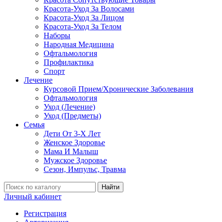
Красота-Уход За Волосами
Красота-Уход За Лицом
Красота-Уход За Телом
Наборы
Народная Медицина
Офтальмология
Профилактика
Спорт
Лечение
Курсовой Прием/Хронические Заболевания
Офтальмология
Уход (Лечение)
Уход (Предметы)
Семья
Дети От 3-Х Лет
Женское Здоровье
Мама И Малыш
Мужское Здоровье
Сезон, Импульс, Травма
Найти
Личный кабинет
Регистрация