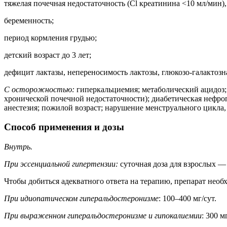
тяжелая почечная недостаточность (Cl креатинина <10 мл/мин),
беременность;
период кормления грудью;
детский возраст до 3 лет;
дефицит лактазы, непереносимость лактозы, глюкозо-галактозн
С осторожностью:
гиперкальциемия; метаболический ацидоз;
хронической почечной недостаточности); диабетическая нефро
анестезия; пожилой возраст; нарушение менструального цикла,
Способ применения и дозы
Внутрь.
При эссенциальной гипертензии:
суточная доза для взрослых — 
Чтобы добиться адекватного ответа на терапию, препарат необ
При идиопатическом гиперальдостеронизме
: 100–400 мг/сут.
При выраженном гиперальдостеронизме и гипокалиемии
: 300 