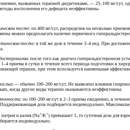
гниемии, вызванных терапией диуретиками, — 25–100 мг/сут, од
 методы восполнения его дефицита неэффективны.
тическом тесте
: по 400 мг/сут, распределив на несколько приемо
тмены можно предполагать наличие первичного гиперальдостеро
остическом тесте
: в той же дозе в течение 3–4 нед. При дости
а.
ьдостеронизма
: после того как диагноз гиперальдостеронизм ус
1–4 приема в сутки в течение всего периода подготовки к хирур
вающей терапии, при этом используется наименьшая эффективна
взрослых — обычно 100–200 мг/сут. Не выявлено влияния спирон
чаях, когда другие виды терапии оказываются неэффективны.
таточности
: по 100–200 мг/сут в 2–3 приема ежедневно, в течен
. Поддерживающая доза подбирается индивидуально. Максимальна
+
+
 натрия и калия (Na
/K
) превышает 1, то суточная доза для взр
бирается индивидуально.