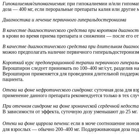
Гипокалиемия/гипомагниемия
: при гипокалиемии и/или гипома
доза — 400 мг, если пероральные препараты калия или другие
Диагностика и лечение первичного гиперальдостеронизма
В качестве диагностического средства при коротком диагнос
в крови во время приема препарата и снижении — после его о
В качестве диагностического средства при длительном диагн
можно предполагать наличие первичного гиперальдостеронизм
Короткий курс предоперационной терапии первичного гиперал
Верошпирон следует принимать по 100–400 мг/сут, разделив на 
Верошпирон применяется для проведения длительной поддержи
пациента.
Отеки на фоне нефротического синдрома
: суточная доза для 
применение данного препарата рекомендуется только в тех слу
При отечном синдроме на фоне хронической сердечной недос
В зависимости от эффекта, суточную дозу уменьшают до 25 мг
Отеки на фоне цирроза печени
: если в моче соотношение ионов
для взрослых — обычно 200–400 мг. Поддерживающая доза под