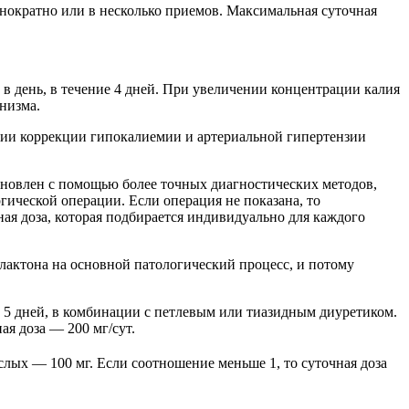
нократно или в несколько приемов. Максимальная суточная
в в день, в течение 4 дней. При увеличении концентрации калия
низма.
жении коррекции гипокалиемии и артериальной гипертензии
тановлен с помощью более точных диагностических методов,
гической операции. Если операция не показана, то
я доза, которая подбирается индивидуально для каждого
олактона на основной патологический процесс, и потому
ие 5 дней, в комбинации с петлевым или тиазидным диуретиком.
я доза — 200 мг/сут.
ослых — 100 мг. Если соотношение меньше 1, то суточная доза