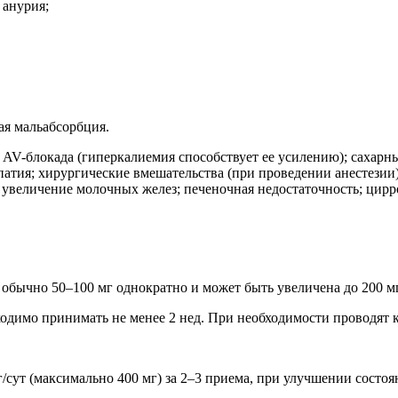
 анурия;
ая мальабсорбция.
 AV-блокада (гиперкалиемия способствует ее усилению); сахар
патия; хирургические вмешательства (при проведении анестези
 увеличение молочных желез; печеночная недостаточность; цирр
обычно 50–100 мг однократно и может быть увеличена до 200 мг, 
ходимо принимать не менее 2 нед. При необходимости проводят 
мг/сут (максимально 400 мг) за 2–3 приема, при улучшении состоя