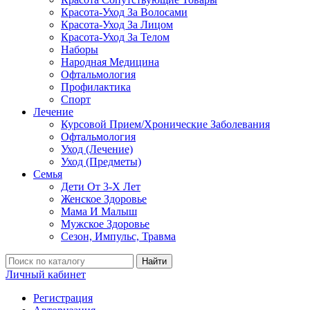
Красота-Уход За Волосами
Красота-Уход За Лицом
Красота-Уход За Телом
Наборы
Народная Медицина
Офтальмология
Профилактика
Спорт
Лечение
Курсовой Прием/Хронические Заболевания
Офтальмология
Уход (Лечение)
Уход (Предметы)
Семья
Дети От 3-Х Лет
Женское Здоровье
Мама И Малыш
Мужское Здоровье
Сезон, Импульс, Травма
Найти
Личный кабинет
Регистрация