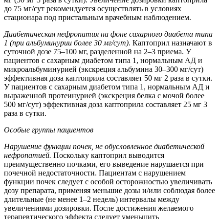
до 75 мг/сут рекомендуется осуществлять в условиях
стационара под пристальным врачебным наблюдением.
Диабетическая нефропатия на фоне сахарного диабета типа
1 (при альбуминурии более 30 мг/сут)
. Каптоприл назначают в
суточной дозе 75–100 мг, разделенной на 2–3 приема. У
пациентов с сахарным диабетом типа 1, нормальным АД и
микроальбуминурией (экскреция альбумина 30–300 мг/сут)
эффективная доза каптоприла составляет 50 мг 2 раза в сутки.
У пациентов с сахарным диабетом типа 1, нормальным АД и
выраженной протеинурией (экскреция белка с мочой более
500 мг/сут) эффективная доза каптоприла составляет 25 мг 3
раза в сутки.
Особые группы пациентов
Нарушение функции почек
, не обусловленное диабетической
нефропатией.
Поскольку каптоприл выводится
преимущественно почками, его выведение нарушается при
почечной недостаточности. Пациентам с нарушением
функции почек следует с особой осторожностью увеличивать
дозу препарата, применяя меньшие дозы и/или соблюдая более
длительные (не менее 1–2 недель) интервалы между
увеличениями дозировки. После достижения желаемого
терапевтического эффекта следует уменьшить