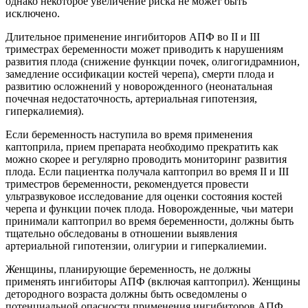
однако некоторое увеличение риска не может быть
исключено.
Длительное применение ингибиторов АПФ во II и III
триместрах беременности может приводить к нарушениям
развития плода (снижение функции почек, олигогидрамнион,
замедление оссификации костей черепа), смерти плода и
развитию осложнений у новорожденного (неонатальная
почечная недостаточность, артериальная гипотензия,
гиперкалиемия).
Если беременность наступила во время применения
каптоприла, прием препарата необходимо прекратить как
можно скорее и регулярно проводить мониторинг развития
плода. Если пациентка получала каптоприл во время II и III
триместров беременности, рекомендуется провести
ультразвуковое исследование для оценки состояния костей
черепа и функции почек плода. Новорожденные, чьи матери
принимали каптоприл во время беременности, должны быть
тщательно обследованы в отношении выявления
артериальной гипотензии, олигурии и гиперкалиемии.
Женщины, планирующие беременность, не должны
применять ингибиторы АПФ (включая каптоприл). Женщины
детородного возраста должны быть осведомлены о
потенциальной опасности применения ингибиторов АПФ