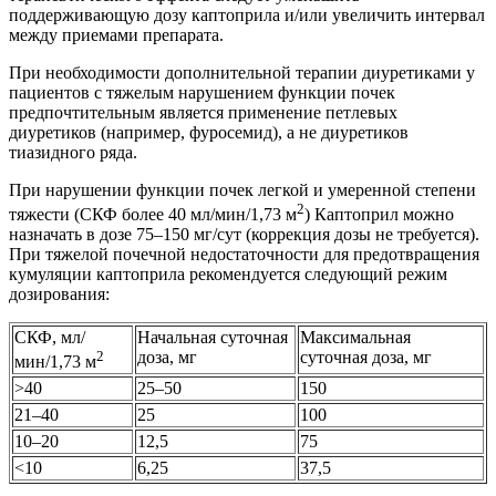
поддерживающую дозу каптоприла и/или увеличить интервал
между приемами препарата.
При необходимости дополнительной терапии диуретиками у
пациентов с тяжелым нарушением функции почек
предпочтительным является применение петлевых
диуретиков (например, фуросемид), а не диуретиков
тиазидного ряда.
При нарушении функции почек легкой и умеренной степени
2
тяжести (СКФ более 40 мл/мин/1,73 м
) Каптоприл можно
назначать в дозе 75–150 мг/сут (коррекция дозы не требуется).
При тяжелой почечной недостаточности для предотвращения
кумуляции каптоприла рекомендуется следующий режим
дозирования:
СКФ, мл/
Начальная суточная
Максимальная
2
доза, мг
суточная доза, мг
мин/1,73 м
>40
25–50
150
21–40
25
100
10–20
12,5
75
<10
6,25
37,5