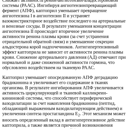
Снижает активность ренин-ангиотензин-альдостероновой
системы (РААС). Ингибируя ангиотензинпревращающий
фермент (АПФ), каптоприл уменьшает превращение
ангиотензина I в ангиотензин II и устраняет
вазоконстрикторное воздействие последнего на артериальные
и венозные сосуды. В результате уменьшения концентрации
ангиотензина II происходит вторичное увеличение
активности ренина плазмы крови (за счет устранения
отрицательной обратной связи) и уменьшение секреции
альдостерона корой надпочечников. Антигипертензивный
эффект каптоприла не зависит от активности ренина плазмы
крови. Снижение артериального давления (АД) отмечают при
нормальной и даже сниженной активности гормона, что
обусловлено воздействием на тканевую РААС.
Каптоприл уменьшает опосредованную АПФ деградацию
брадикинина и увеличивает его содержание в тканях
организма. В результате ингибирования АПФ увеличивается
активность циркулирующей и тканевой калликреин-
кининовой системы, что способствует периферической
вазодилатации за счет накопления брадикинина (пептид,
обладающий выраженным вазодилатирующим действием) и
увеличения синтеза простагландина Е
. Этот механизм может
2
вносить определенный вклад в антигипертензивное действие
каптоприла, а также является причиной возникновения