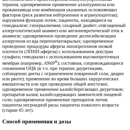
терапия, одновременное применение аллопуринола или
прокаинамида или комбинация указанных осложняющих
факторов (риск развития нейтропении и агранулоцитоза);
нарушения функции почек; пациенты, находящиеся на
гемодиализе; гиперкалиемия; сахарный диабет; отягощенный
аллергологический анамнез или ангионевротический отек в
анамнезе; одновременное проведение десенсибилизации
аллергеном из яда перепончатокрылых; одновременное
проведение процедуры афереза липопротеинов низкой
плотности (ЛПНП-афереза) с использованием декстран
сульфата; гемодиализ с использованием высокопроточных
®
мембран (например,
AN69
); состояния, сопровождающиеся
снижением ОЦК (в т.ч. при терапии диуретиками,
соблюдении диеты с ограничением поваренной соли, диарее
или рвоте); применение во время больших хирургических
вмешательств или при проведении общей анестезии;
одновременное применение калийсберегающих диуретиков;
препаратов калия; калийсодержащих заменителей пищевой
соли; одновременное применение препаратов лития;
пациенты негроидной расы; пациенты пожилого возраста
(старше 65 лет).
Способ применения и дозы