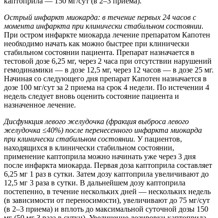
каптоприла — 150 мг/сут (в 2–3 приема).
Острый инфаркт миокарда: в течение первых 24 часов с
момента инфаркта при клинически стабильном состоянии
.
При остром инфаркте миокарда лечение препаратом Капотен
необходимо начать как можно быстрее при клинически
стабильном состоянии пациента. Препарат назначается в
тестовой дозе 6,25 мг, через 2 часа при отсутствии нарушений
гемодинамики — в дозе 12,5 мг, через 12 часов — в дозе 25 мг.
Начиная со следующего дня препарат Капотен назначается в
дозе 100 мг/сут за 2 приема на срок 4 недели. По истечении 4
недель следует вновь оценить состояние пациента и
назначенное лечение.
Дисфункция левого желудочка (фракция выброса левого
желудочка ≤40%) после пере
несенного инфаркта миокарда
при клинически стабильном состоянии.
У пациентов,
находящихся в клинически стабильном состоянии,
применение каптоприла можно начинать уже через 3 дня
после инфаркта миокарда. Первая доза каптоприла составляет
6,25 мг 1 раз в сутки. Затем дозу каптоприла увеличивают до
12,5 мг 3 раза в сутки. В дальнейшем дозу каптоприла
постепенно, в течение нескольких дней — нескольких недель
(в зависимости от переносимости), увеличивают до 75 мг/сут
(в 2–3 приема) и вплоть до максимальной суточной дозы 150
мг (50 мг 3 раза в сутки). Увеличение дозировки каптоприла