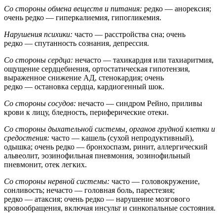
Со стороны обмена веществ и питания:
редко — анорексия;
очень редко — гиперкалиемия, гипогликемия.
Нарушения психики:
часто — расстройства сна; очень
редко — спутанность сознания, депрессия.
Со стороны сердца:
нечасто — тахикардия или тахиаритмия,
ощущение сердцебиения, ортостатическая гипотензия,
выраженное снижение АД, стенокардия; очень
редко — остановка сердца, кардиогенный шок.
Со стороны сосудов:
нечасто — синдром Рейно, приливы
крови к лицу, бледность, периферические отеки.
Со стороны дыхательной системы, органов грудной клетки и
средостения:
часто — кашель (сухой непродуктивный),
одышка; очень редко — бронхоспазм, ринит, аллергический
альвеолит, эозинофильная пневмония, эозинофильный
пневмонит, отек легких.
Со стороны нервной системы:
часто — головокружение,
сонливость; нечасто — головная боль, парестезия;
редко — атаксия; очень редко — нарушение мозгового
кровообращения, включая инсульт и синкопальные состояния.