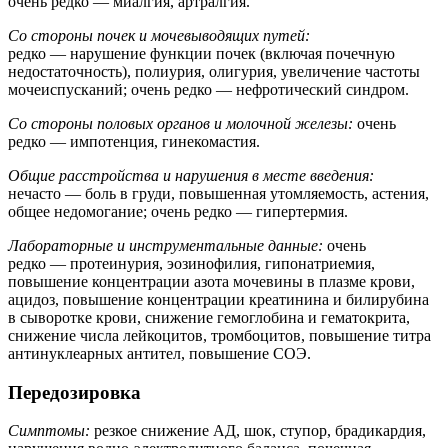
очень редко — миалгия, артралгия.
Со стороны почек и мочевыводящих путей:
редко — нарушение функции почек (включая почечную
недостаточность), полиурия, олигурия, увеличение частоты
мочеиспусканий; очень редко — нефротический синдром.
Со стороны половых органов и молочной железы:
очень
редко — импотенция, гинекомастия.
Общие расстройства и нарушения в месте введения:
нечасто — боль в груди, повышенная утомляемость, астения,
общее недомогание; очень редко — гипертермия.
Лабораторные и инструментальные данные:
очень
редко — протеинурия, эозинофилия, гипонатриемия,
повышение концентрации азота мочевины в плазме крови,
ацидоз, повышение концентрации креатинина и билирубина
в сыворотке крови, снижение гемоглобина и гематокрита,
снижение числа лейкоцитов, тромбоцитов, повышение титра
антинуклеарных антител, повышение СОЭ.
Передозировка
Симптомы:
резкое снижение АД, шок, ступор, брадикардия,