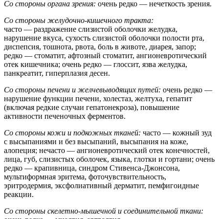
Со стороны органа зрения:
очень редко — нечеткость зрения.
Со стороны желудочно-кишечного тракта:
часто — раздражение слизистой оболочки желудка,
нарушение вкуса, сухость слизистой оболочки полости рта,
диспепсия, тошнота, рвота, боль в животе, диарея, запор;
редко — стоматит, афтозный стоматит, ангионевротический
отек кишечника; очень редко — глоссит, язва желудка,
панкреатит, гиперплазия десен.
Со стороны печени и желчевыводящих путей:
очень редко —
нарушение функции печени, холестаз, желтуха, гепатит
(включая редкие случаи гепатонекроза), повышение
активности печеночных ферментов.
Со стороны кожи и подкожных тканей:
часто — кожный зуд
с высыпаниями и без высыпаний, высыпания на коже,
алопеция; нечасто — ангионевротический отек конечностей,
лица, губ, слизистых оболочек, языка, глотки и гортани; очень
редко — крапивница, синдром Стивенса-Джонсона,
мультиформная эритема, фоточувствительность,
эритродермия, эксфолиативный дерматит, пемфигоидные
реакции.
Со стороны скелетно-мышечной и соединительной ткани: