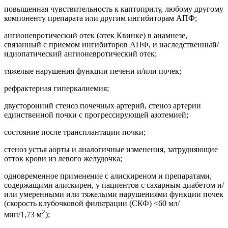
повышенная чувствительность к каптоприлу, любому другому
компоненту препарата или другим ингибиторам АПФ;
ангионевротический отек (отек Квинке) в анамнезе,
связанный с приемом ингибиторов АПФ, и наследственный/
идиопатический ангионевротический отек;
тяжелые нарушения функции печени и/или почек;
рефрактерная гиперкалиемия;
двусторонний стеноз почечных артерий, стеноз артерии
единственной почки с прогрессирующей азотемией;
состояние после трансплантации почки;
стеноз устья аорты и аналогичные изменения, затрудняющие
отток крови из левого желудочка;
одновременное применение с алискиреном и препаратами,
содержащими алискирен, у пациентов с сахарным диабетом и/
или умеренными или тяжелыми нарушениями функции почек
(скорость клубочковой фильтрации (СКФ) <60 мл/
2
мин/1,73 м
);