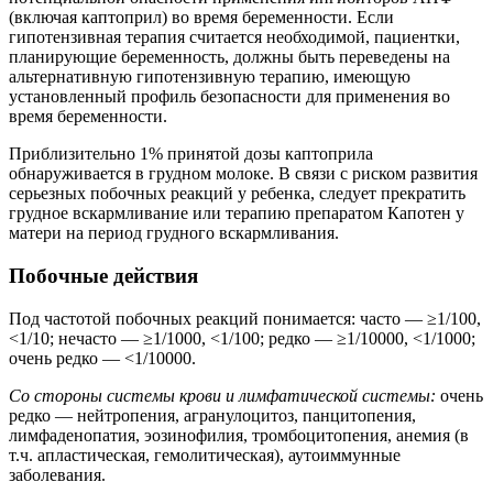
(включая каптоприл) во время беременности. Если
гипотензивная терапия считается необходимой, пациентки,
планирующие беременность, должны быть переведены на
альтернативную гипотензивную терапию, имеющую
установленный профиль безопасности для применения во
время беременности.
Приблизительно 1% принятой дозы каптоприла
обнаруживается в грудном молоке. В связи с риском развития
серьезных побочных реакций у ребенка, следует прекратить
грудное вскармливание или терапию препаратом Капотен у
матери на период грудного вскармливания.
Побочные действия
Под частотой побочных реакций понимается: часто — ≥1/100,
<1/10; нечасто — ≥1/1000, <1/100; редко — ≥1/10000, <1/1000;
очень редко — <1/10000.
Со стороны системы крови и лимфатической системы:
очень
редко — нейтропения, агранулоцитоз, панцитопения,
лимфаденопатия, эозинофилия, тромбоцитопения, анемия (в
т.ч. апластическая, гемолитическая), аутоиммунные
заболевания.