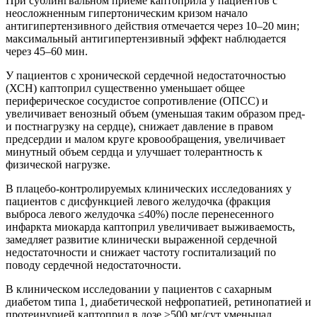
При сублингвальном приеме каптоприла у пациентов с
неосложненным гипертоническим кризом начало
антигипертензивного действия отмечается через 10–20 мин;
максимальный антигипертензивный эффект наблюдается
через 45–60 мин.
У пациентов с хронической сердечной недостаточностью
(ХСН) каптоприл существенно уменьшает общее
периферическое сосудистое сопротивление (ОПСС) и
увеличивает венозный объем (уменьшая таким образом пред-
и постнагрузку на сердце), снижает давление в правом
предсердии и малом круге кровообращения, увеличивает
минутный объем сердца и улучшает толерантность к
физической нагрузке.
В плацебо-контролируемых клинических исследованиях у
пациентов с дисфункцией левого желудочка (фракция
выброса левого желудочка ≤40%) после перенесенного
инфаркта миокарда каптоприл увеличивает выживаемость,
замедляет развитие клинически выраженной сердечной
недостаточности и снижает частоту госпитализаций по
поводу сердечной недостаточности.
В клиническом исследовании у пациентов с сахарным
диабетом типа 1, диабетической нефропатией, ретинопатией и
протеинурией каптоприл в дозе ≥500 мг/сут уменьшал