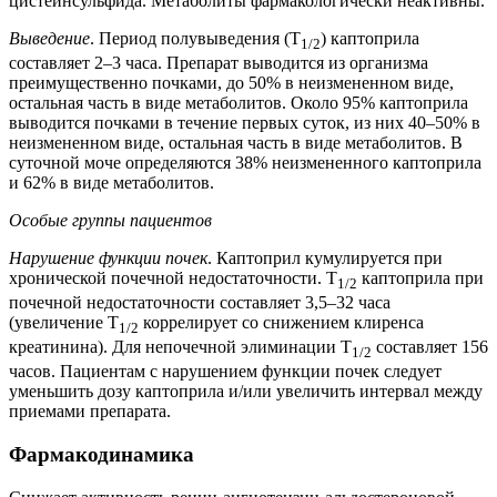
цистеинсульфида. Метаболиты фармакологически неактивны.
Выведение
. Период полувыведения (Т
) каптоприла
1/2
составляет 2–3 часа. Препарат выводится из организма
преимущественно почками, до 50% в неизмененном виде,
остальная часть в виде метаболитов. Около 95% каптоприла
выводится почками в течение первых суток, из них 40–50% в
неизмененном виде, остальная часть в виде метаболитов. В
суточной моче определяются 38% неизмененного каптоприла
и 62% в виде метаболитов.
Особые группы пациентов
Нарушение функции почек
. Каптоприл кумулируется при
хронической почечной недостаточности. Т
каптоприла при
1/2
почечной недостаточности составляет 3,5–32 часа
(увеличение T
коррелирует со снижением клиренса
1/2
креатинина). Для непочечной элиминации Т
составляет 156
1/2
часов. Пациентам с нарушением функции почек следует
уменьшить дозу каптоприла и/или увеличить интервал между
приемами препарата.
Фармакодинамика