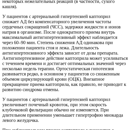
некоторых нежелательных реакций (в частности, сухого
кашля).
У пациентов с артериальной гипертензией каптоприл
снижает АД без компенсаторного увеличения частоты
сердечных сокращений (ЧСС), задержки жидкости и ионов
натрия в организме. После однократного приема внутрь
максимальный антигипертензивный эффект наблюдается
через 60–90 мин. Степень снижения АД одинакова при
положении пациента стоя и лежа. Длительность
антигипертензивного эффекта зависит от дозы препарата.
Антигипертензивное действие каптоприла может усиливаться
с течением времени и достигает оптимальных значений через
несколько недель терапии. Ортостатическая гипотензия
развивается редко, в основном у пациентов со сниженным
объемом циркулирующей крови (ОЦК). Внезапное
прекращение приема каптоприла, как правило, не приводит к
развитию синдрома отмены.
У пациентов с артериальной гипертензией каптоприл
увеличивает почечный кровоток, при этом скорость
клубочковой фильтрации обычно не изменяется. При
длительном применении уменьшает гипертрофию миокарда
левого желудочка.