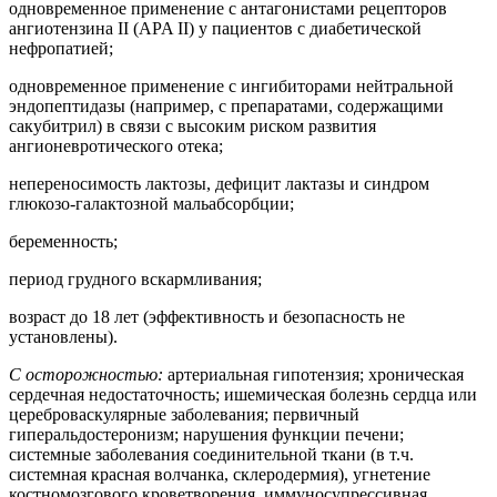
одновременное применение с антагонистами рецепторов
ангиотензина II (APA II) у пациентов с диабетической
нефропатией;
одновременное применение с ингибиторами нейтральной
эндопептидазы (например, с препаратами, содержащими
сакубитрил) в связи с высоким риском развития
ангионевротического отека;
непереносимость лактозы, дефицит лактазы и синдром
глюкозо-галактозной мальабсорбции;
беременность;
период грудного вскармливания;
возраст до 18 лет (эффективность и безопасность не
установлены).
С осторожностью:
артериальная гипотензия; хроническая
сердечная недостаточность; ишемическая болезнь сердца или
цереброваскулярные заболевания; первичный
гиперальдостеронизм; нарушения функции печени;
системные заболевания соединительной ткани (в т.ч.
системная красная волчанка, склеродермия), угнетение
костномозгового кроветворения, иммуносупрессивная