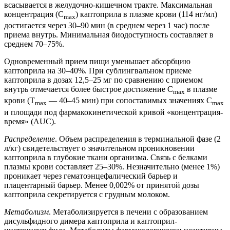
всасывается в желудочно-кишечном тракте. Максимальная
концентрация (C
) каптоприла в плазме крови (114 нг/мл)
max
достигается через 30–90 мин (в среднем через 1 час) после
приема внутрь. Минимальная биодоступность составляет в
среднем 70–75%.
Одновременный прием пищи уменьшает абсорбцию
каптоприла на 30–40%. При сублингвальном приеме
каптоприла в дозах 12,5–25 мг по сравнению с приемом
внутрь отмечается более быстрое достижение C
в плазме
max
крови (Т
— 40–45 мин) при сопоставимых значениях С
max
max
и площади под фармакокинетической кривой «концентрация-
время» (AUC).
Распределение
. Объем распределения в терминальной фазе (2
л/кг) свидетельствует о значительном проникновении
каптоприла в глубокие ткани организма. Связь с белками
плазмы крови составляет 25–30%. Незначительно (менее 1%)
проникает через гематоэнцефалический барьер и
плацентарный барьер. Менее 0,002% от принятой дозы
каптоприла секретируется с грудным молоком.
Метаболизм
. Метаболизируется в печени с образованием
дисульфидного димера каптоприла и каптоприл-