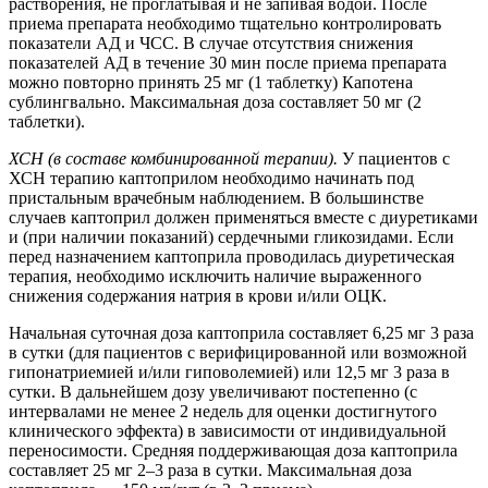
растворения, не проглатывая и не запивая водой. После
приема препарата необходимо тщательно контролировать
показатели АД и ЧСС. В случае отсутствия снижения
показателей АД в течение 30 мин после приема препарата
можно повторно принять 25 мг (1 таблетку) Капотена
сублингвально. Максимальная доза составляет 50 мг (2
таблетки).
ХСН (в составе комбинированной терапии).
У пациентов с
ХСН терапию каптоприлом необходимо начинать под
пристальным врачебным наблюдением. В большинстве
случаев каптоприл должен применяться вместе с диуретиками
и (при наличии показаний) сердечными гликозидами. Если
перед назначением каптоприла проводилась диуретическая
терапия, необходимо исключить наличие выраженного
снижения содержания натрия в крови и/или ОЦК.
Начальная суточная доза каптоприла составляет 6,25 мг 3 раза
в сутки (для пациентов с верифицированной или возможной
гипонатриемией и/или гиповолемией) или 12,5 мг 3 раза в
сутки. В дальнейшем дозу увеличивают постепенно (с
интервалами не менее 2 недель для оценки достигнутого
клинического эффекта) в зависимости от индивидуальной
переносимости. Средняя поддерживающая доза каптоприла
составляет 25 мг 2–3 раза в сутки. Максимальная доза