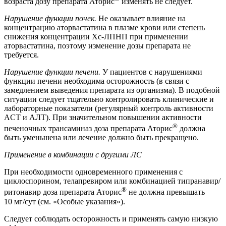
возраста дозу препарата Аторис
изменять не следует.
Нарушение функции почек.
Не оказывает влияние на
концентрацию аторвастатина в плазме крови или степень
снижения концентрации Хс-ЛПНП при применении
аторвастатина, поэтому изменение дозы препарата не
требуется.
Нарушение функции печени.
У пациентов с нарушениями
функции печени необходима осторожность (в связи с
замедлением выведения препарата из организма). В подобной
ситуации следует тщательно контролировать клинические и
лабораторные показатели (регулярный контроль активности
ACT и АЛТ). При значительном повышении активности
®
печеночных трансаминаз доза препарата Аторис
должна
быть уменьшена или лечение должно быть прекращено.
Применение в комбинации с другими ЛС
При необходимости одновременного применения с
циклоспорином, телапревиром или комбинацией типранавир/
®
ритонавир доза препарата Аторис
не должна превышать
10 мг/сут (см. «Особые указания»).
Следует соблюдать осторожность и применять самую низкую