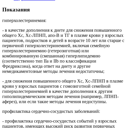
Показания
гиперхолестеринемия:
- в качестве дополнения к диете для снижения повышенного
общего Хс, Хс-ЛПНП, апо-В и ТГ в плазме крови у взрослых
пациентов, подростков и детей в возрасте 10 лет или старше с
первичной гиперхолестеринемией, включая семейную
гиперхолестеринемию (гетерозиготная) или
комбинированную (смешанная) гиперлипидемию
(соответственно тип IIа и IIb по классификации
Фредриксона), когда ответ на диету и другие
немедикаментозные методы лечения недостаточны;
- для снижения повышенного общего Хс, Хс-ЛПНП в плазме
крови у взрослых пациентов с гомозиготной семейной
гиперхолестеринемией в качестве дополнения к другим
гиполипидемическим методам лечения (например, ЛПНП-
аферез), или если такие методы лечения недоступны.
профилактика сердечно-сосудистых заболеваний:
- профилактика сердечно-сосудистых событий у взрослых
пациентов, имеющих высокий риск развития первичных