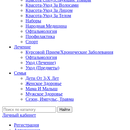
Красота-Уход За Волосами
Красота-Уход За Лицом
Красота-Уход За Телом
Наборы
Народная Медицина
Офтальмология
Профилактика
Спорт
Лечение
Курсовой Прием/Хронические Заболевания
Офтальмология
Уход (Лечение)
Уход (Предметы)
Семья
Дети От 3-Х Лет
Женское Здоровье
Мама И Малыш
Мужское Здоровье
Сезон, Импульс, Травма
Найти
Личный кабинет
Регистрация