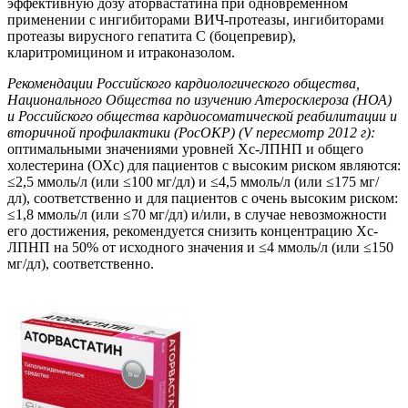
эффективную дозу аторвастатина при одновременном
применении с ингибиторами ВИЧ-протеазы, ингибиторами
протеазы вирусного гепатита С (боцепревир),
кларитромицином и итраконазолом.
Рекомендации Российского кардиологического общества,
Национального Общества по изучению Атеросклероза (НОА)
и Российского общества кардиосоматической реабилитации и
вторичной профилактики (РосОКР) (V пересмотр 2012 г):
оптимальными значениями уровней Хс-ЛПНП и общего
холестерина (ОХс) для пациентов с высоким риском являются:
≤2,5 ммоль/л (или ≤100 мг/дл) и ≤4,5 ммоль/л (или ≤175 мг/
дл), соответственно и для пациентов с очень высоким риском:
≤1,8 ммоль/л (или ≤70 мг/дл) и/или, в случае невозможности
его достижения, рекомендуется снизить концентрацию Хс-
ЛПНП на 50% от исходного значения и ≤4 ммоль/л (или ≤150
мг/дл), соответственно.