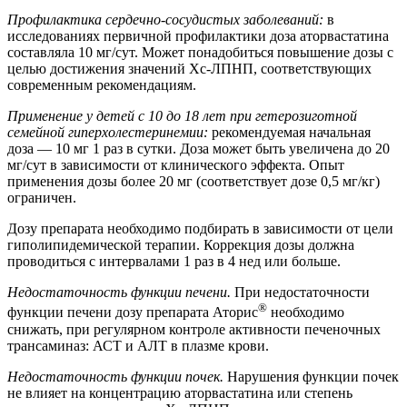
Профилактика сердечно-сосудистых заболеваний:
в
исследованиях первичной профилактики доза аторвастатина
составляла 10 мг/сут. Может понадобиться повышение дозы с
целью достижения значений Хс-ЛПНП, соответствующих
современным рекомендациям.
Применение у детей с 10 до 18 лет при гетерозиготной
семейной гиперхолестеринемии:
рекомендуемая начальная
доза — 10 мг 1 раз в сутки. Доза может быть увеличена до 20
мг/сут в зависимости от клинического эффекта. Опыт
применения дозы более 20 мг (соответствует дозе 0,5 мг/кг)
ограничен.
Дозу препарата необходимо подбирать в зависимости от цели
гиполипидемической терапии. Коррекция дозы должна
проводиться с интервалами 1 раз в 4 нед или больше.
Недостаточность функции печени.
При недостаточности
®
функции печени дозу препарата Аторис
необходимо
снижать, при регулярном контроле активности печеночных
трансаминаз: АСТ и АЛТ в плазме крови.
Недостаточность функции почек.
Нарушения функции почек
не влияет на концентрацию аторвастатина или степень