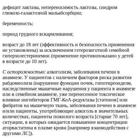
дефицит лактазы, непереносимость лактозы, синдром
глюкозо-галактозной мальабсорбции;
беременность;
период грудного вскармливания;
возраст до 18 лет (эффективность и безопасность применения
не установлены) за исключением гетерозиготной семейной
гиперхолестеринемии (применение противопоказано у детей
в возрасте до 10 лет).
С осторожностью:
алкоголизм, заболевания печени в
анамнезе. У пациентов с наличием факторов риска развития
рабдомиолиза (нарушение функции почек, гипотиреоидизм,
наследственные мышечные нарушения у пациента в анамнезе
или в семейном анамнезе, уже перенесенное токсическое
влияние ингибиторов ГМГ-КоА-редуктазы [статинов] или
фибратов на мышечную ткань, заболевания печени в анамнезе
и/или пациенты, употребляющие алкоголь в значительных
количествах, пациенты пожилого возраста [старше 70 лет],
ситуации, в которых ожидается повышение концентрации
аторвастатина в плазме крови [например взаимодействия с
другими ЛС]).