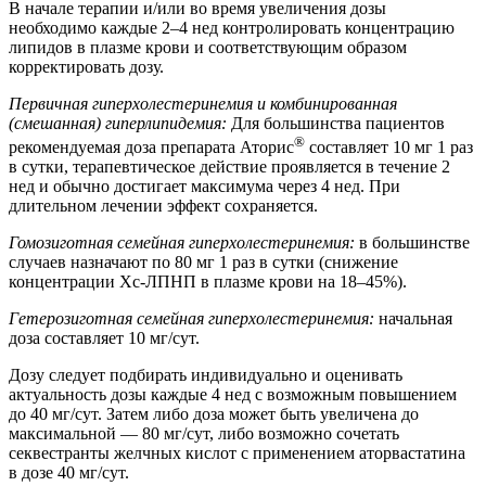
В начале терапии и/или во время увеличения дозы
необходимо каждые 2–4 нед контролировать концентрацию
липидов в плазме крови и соответствующим образом
корректировать дозу.
Первичная гиперхолестеринемия и комбинированная
(смешанная) гиперлипидемия:
Для большинства пациентов
®
рекомендуемая доза препарата Аторис
составляет 10 мг 1 раз
в сутки, терапевтическое действие проявляется в течение 2
нед и обычно достигает максимума через 4 нед. При
длительном лечении эффект сохраняется.
Гомозиготная семейная гиперхолестеринемия:
в большинстве
случаев назначают по 80 мг 1 раз в сутки (снижение
концентрации Хс-ЛПНП в плазме крови на 18–45%).
Гетерозиготная семейная гиперхолестеринемия:
начальная
доза составляет 10 мг/сут.
Дозу следует подбирать индивидуально и оценивать
актуальность дозы каждые 4 нед с возможным повышением
до 40 мг/сут. Затем либо доза может быть увеличена до
максимальной — 80 мг/сут, либо возможно сочетать
секвестранты желчных кислот с применением аторвастатина
в дозе 40 мг/сут.