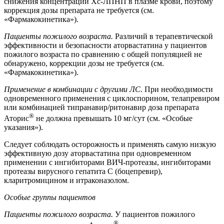
снижения концентрации Хс-ЛПНП в плазме крови, поэтому
коррекция дозы препарата не требуется (см.
«Фармакокинетика»).
Пациенты пожилого возраста.
Различий в терапевтической
эффективности и безопасности аторвастатина у пациентов
пожилого возраста по сравнению с общей популяцией не
обнаружено, коррекции дозы не требуется (см.
«Фармакокинетика»).
Применение в комбинации с другими ЛС.
При необходимости
одновременного применения с циклоспорином, телапревиром
или комбинацией типранавир/ритонавир доза препарата
®
Аторис
не должна превышать 10 мг/сут (см. «Особые
указания»).
Следует соблюдать осторожность и применять самую низкую
эффективную дозу аторвастатина при одновременном
применении с ингибиторами ВИЧ-протеазы, ингибиторами
протеазы вирусного гепатита С (боцепревир),
кларитромицином и итраконазолом.
Особые группы пациентов
Пациенты пожилого возраста.
У пациентов пожилого
®