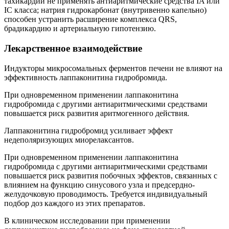
тахикардии не применять антиаритмические средства IA или
IC класса; натрия гидрокарбонат (внутривенно капельно)
способен устранить расширение комплекса QRS,
брадикардию и артериальную гипотензию.
Лекарственное взаимодействие
Индукторы микросомальных ферментов печени не влияют на
эффективность лаппаконитина гидробромида.
При одновременном применении лаппаконитина
гидробромида с другими антиаритмическими средствами
повышается риск развития аритмогенного действия.
Лаппаконитина гидробромид усиливает эффект
недеполяризующих миорелаксантов.
При одновременном применении лаппаконитина
гидробромида с другими антиаритмическими средствами
повышается риск развития побочных эффектов, связанных с
влиянием на функцию синусового узла и предсердно-
желудочковую проводимость. Требуется индивидуальный
подбор доз каждого из этих препаратов.
В клиническом исследовании при применении