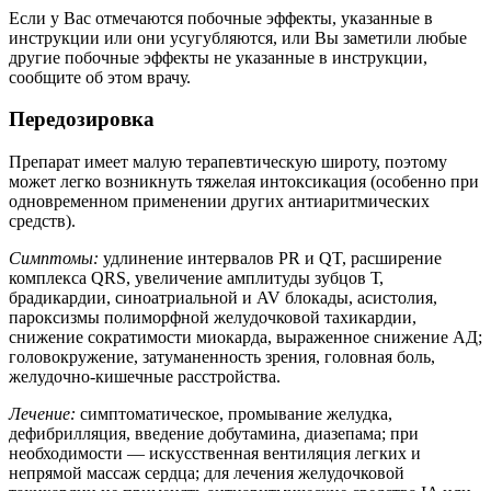
Если у Вас отмечаются побочные эффекты, указанные в
инструкции или они усугубляются, или Вы заметили любые
другие побочные эффекты не указанные в инструкции,
сообщите об этом врачу.
Передозировка
Препарат имеет малую терапевтическую широту, поэтому
может легко возникнуть тяжелая интоксикация (особенно при
одновременном применении других антиаритмических
средств).
Симптомы:
удлинение интервалов PR и QT, расширение
комплекса QRS, увеличение амплитуды зубцов Т,
брадикардии, синоатриальной и AV блокады, асистолия,
пароксизмы полиморфной желудочковой тахикардии,
снижение сократимости миокарда, выраженное снижение АД;
головокружение, затуманенность зрения, головная боль,
желудочно-кишечные расстройства.
Лечение:
симптоматическое, промывание желудка,
дефибрилляция, введение добутамина, диазепама; при
необходимости — искусственная вентиляция легких и
непрямой массаж сердца; для лечения желудочковой