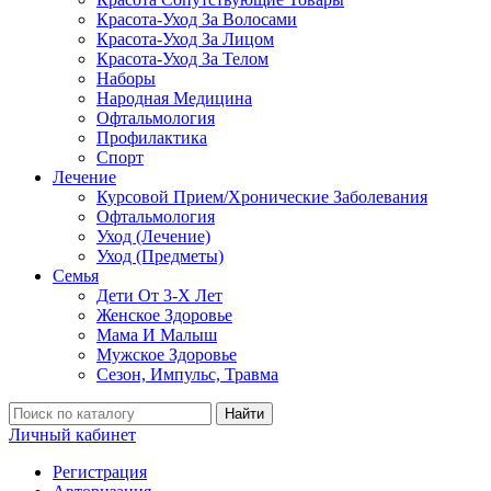
Красота-Уход За Волосами
Красота-Уход За Лицом
Красота-Уход За Телом
Наборы
Народная Медицина
Офтальмология
Профилактика
Спорт
Лечение
Курсовой Прием/Хронические Заболевания
Офтальмология
Уход (Лечение)
Уход (Предметы)
Семья
Дети От 3-Х Лет
Женское Здоровье
Мама И Малыш
Мужское Здоровье
Сезон, Импульс, Травма
Найти
Личный кабинет
Регистрация