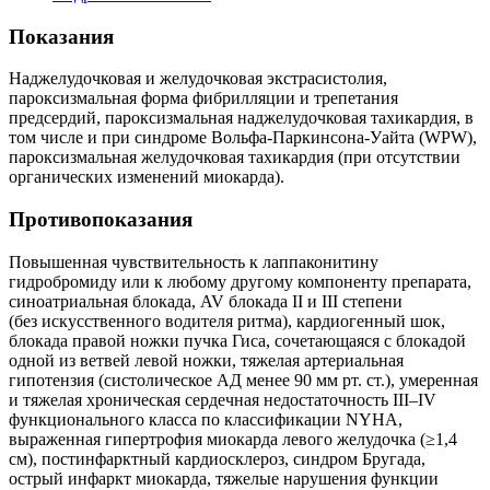
Показания
Наджелудочковая и желудочковая экстрасистолия,
пароксизмальная форма фибрилляции и трепетания
предсердий, пароксизмальная наджелудочковая тахикардия, в
том числе и при синдроме Вольфа-Паркинсона-Уайта (WPW),
пароксизмальная желудочковая тахикардия (при отсутствии
органических изменений миокарда).
Противопоказания
Повышенная чувствительность к лаппаконитину
гидробромиду или к любому другому компоненту препарата,
синоатриальная блокада, AV блокада II и III степени
(без искусственного водителя ритма), кардиогенный шок,
блокада правой ножки пучка Гиса, сочетающаяся с блокадой
одной из ветвей левой ножки, тяжелая артериальная
гипотензия (систолическое АД менее 90 мм рт. ст.), умеренная
и тяжелая хроническая сердечная недостаточность III–IV
функционального класса по классификации NYHA,
выраженная гипертрофия миокарда левого желудочка (≥1,4
см), постинфарктный кардиосклероз, синдром Бругада,
острый инфаркт миокарда, тяжелые нарушения функции