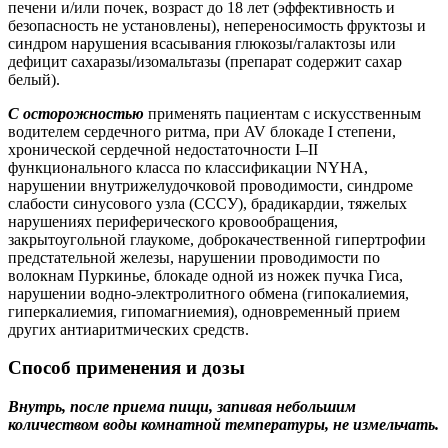
печени и/или почек, возраст до 18 лет (эффективность и
безопасность не установлены), непереносимость фруктозы и
синдром нарушения всасывания глюкозы/галактозы или
дефицит сахаразы/изомальтазы (препарат содержит сахар
белый).
С осторожностью
применять пациентам с искусственным
водителем сердечного ритма, при AV блокаде I степени,
хронической сердечной недостаточности I–II
функционального класса по классификации NYHA,
нарушении внутрижелудочковой проводимости, синдроме
слабости синусового узла (СССУ), брадикардии, тяжелых
нарушениях периферического кровообращения,
закрытоугольной глаукоме, доброкачественной гипертрофии
предстательной железы, нарушении проводимости по
волокнам Пуркинье, блокаде одной из ножек пучка Гиса,
нарушении водно-электролитного обмена (гипокалиемия,
гиперкалиемия, гипомагниемия), одновременный прием
других антиаритмических средств.
Способ применения и дозы
Внутрь, после приема пищи, запивая небольшим
количеством воды комнатной температуры, не измельчать.