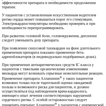
эффективности препарата и необходимости продолжения
терапии.
У пациентов с установленным искусственным водителем
ритма сердца может повышаться порог его стимуляции.
Электрокардиостимуляторы необходимо проверять и при
необходимости перепрограммировать.
При развитии головной боли, головокружения, диплопии
следует уменьшить дозу препарата.
При появлении синусовой тахикардии на фоне длительного
применения препарата показано применение бета-
адреноблокаторов (в индивидуально подобранных дозах).
При применении антиаритмических средств IC класса у
пациентов с тяжелыми органическими изменениями
миокарда могут возникать серьезные нежелательные реакции.
®
Применение препарата Аллапинин
у таких пациентов
возможно только после тщательной оценки ожидаемой
пользы и возможного риска для пациентов, и должно
осуществляться под наблюдением врача-кардиолога,
имеющего опыт лечения соответствующих нарушений
сердечного ритма. С особой осторожностью следует
®
применять препарат Аллапинин
у пациентов с ишемической