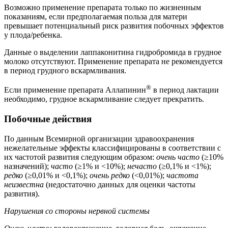
Возможно применение препарата только по жизненным
показаниям, если предполагаемая польза для матери
превышает потенциальный риск развития побочных эффектов
у плода/ребенка.
Данные о выделении лаппаконитина гидробромида в грудное
молоко отсутствуют. Применение препарата не рекомендуется
в период грудного вскармливания.
®
Если применение препарата Аллапинин
в период лактации
необходимо, грудное вскармливание следует прекратить.
Побочные действия
По данным Всемирной организации здравоохранения
нежелательные эффекты классифицированы в соответствии с
их частотой развития следующим образом:
очень часто
(≥10%
назначений);
часто
(≥1% и <10%);
нечасто
(≥0,1% и <1%);
редко
(≥0,01% и <0,1%);
очень редко
(<0,01%);
частота
неизвестна
(недостаточно данных для оценки частоты
развития).
Нарушения со стороны нервной системы