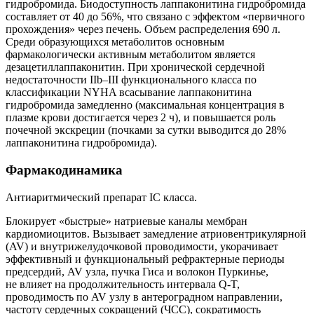
гидробромида. Биодоступность лаппаконитина гидробромида
составляет от 40 до 56%, что связано с эффектом «первичного
прохождения» через печень. Объем распределения 690 л.
Среди образующихся метаболитов основным
фармакологически активным метаболитом является
дезацетиллаппаконитин. При хронической сердечной
недостаточности IIb–III функционального класса по
классификации NYHA всасывание лаппаконитина
гидробромида замедленно (максимальная концентрация в
плазме крови достигается через 2 ч), и повышается роль
почечной экскреции (почками за сутки выводится до 28%
лаппаконитина гидробромида).
Фармакодинамика
Антиаритмический препарат IC класса.
Блокирует «быстрые» натриевые каналы мембран
кардиомиоцитов. Вызывает замедление атриовентрикулярной
(AV) и внутрижелудочковой проводимости, укорачивает
эффективный и функциональный рефрактерные периоды
предсердий, AV узла, пучка Гиса и волокон Пуркинье,
не влияет на продолжительность интервала Q-T,
проводимость по AV узлу в антероградном направлении,
частоту сердечных сокращений (ЧСС), сократимость