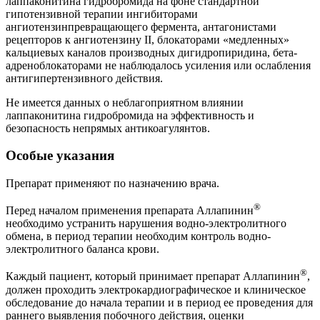
лаппаконитина гидробромида на фоне стандартной
гипотензивной терапии ингибиторами
ангиотензинпревращающего фермента, антагонистами
рецепторов к ангиотензину II, блокаторами «медленных»
кальциевых каналов производных дигидропиридина, бета-
адреноблокаторами не наблюдалось усиления или ослабления
антигипертензивного действия.
Не имеется данных о неблагоприятном влиянии
лаппаконитина гидробромида на эффективность и
безопасность непрямых антикоагулянтов.
Особые указания
Препарат применяют по назначению врача.
®
Перед началом применения препарата Аллапинин
необходимо устранить нарушения водно-электролитного
обмена, в период терапии необходим контроль водно-
электролитного баланса крови.
®
Каждый пациент, который принимает препарат Аллапинин
,
должен проходить электрокардиографическое и клиническое
обследование до начала терапии и в период ее проведения для
раннего выявления побочного действия, оценки