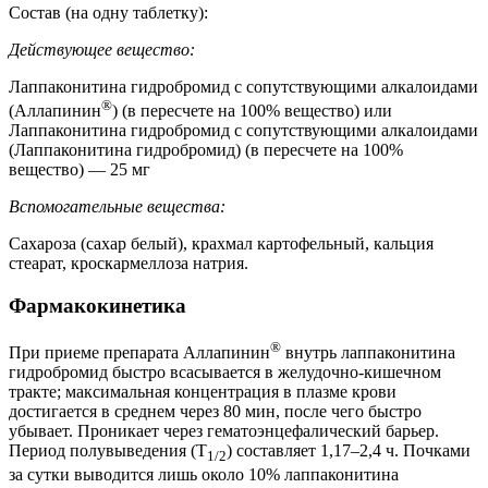
Состав (на одну таблетку):
Действующее вещество:
Лаппаконитина гидробромид с сопутствующими алкалоидами
®
(Аллапинин
) (в пересчете на 100% вещество) или
Лаппаконитина гидробромид с сопутствующими алкалоидами
(Лаппаконитина гидробромид) (в пересчете на 100%
вещество) — 25 мг
Вспомогательные вещества:
Сахароза (сахар белый), крахмал картофельный, кальция
стеарат, кроскармеллоза натрия.
Фармакокинетика
®
При приеме препарата Аллапинин
внутрь лаппаконитина
гидробромид быстро всасывается в желудочно-кишечном
тракте; максимальная концентрация в плазме крови
достигается в среднем через 80 мин, после чего быстро
убывает. Проникает через гематоэнцефалический барьер.
Период полувыведения (T
) составляет 1,17–2,4 ч. Почками
1/2
за сутки выводится лишь около 10% лаппаконитина