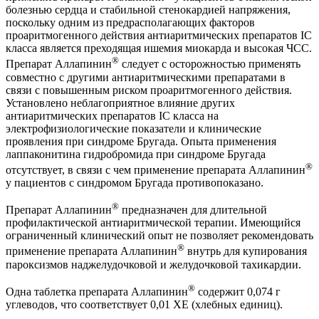
болезнью сердца и стабильной стенокардией напряжения,
поскольку одним из предрасполагающих факторов
проаритмогенного действия антиаритмических препаратов IC
класса является преходящая ишемия миокарда и высокая ЧСС.
®
Препарат Аллапинин
следует с осторожностью применять
совместно с другими антиаритмическими препаратами в
связи с повышенным риском проаритмогенного действия.
Установлено неблагоприятное влияние других
антиаритмических препаратов IC класса на
электрофизиологические показатели и клинические
проявления при синдроме Бругада. Опыта применения
лаппаконитина гидробромида при синдроме Бругада
®
отсутствует, в связи с чем применение препарата Аллапинин
у пациентов с синдромом Бругада противопоказано.
®
Препарат Аллапинин
предназначен для длительной
профилактической антиаритмической терапии. Имеющийся
ограниченный клинический опыт не позволяет рекомендовать
®
применение препарата Аллапинин
внутрь для купирования
пароксизмов наджелудочковой и желудочковой тахикардии.
®
Одна таблетка препарата Аллапинин
содержит 0,074 г
углеводов, что соответствует 0,01 ХЕ (хлебных единиц).