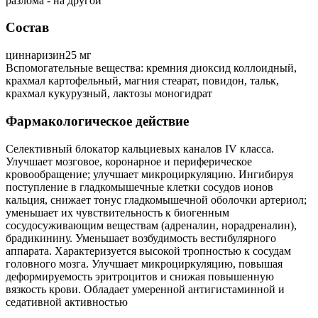
разлома - на другой
Состав
циннаризин25 мг
Вспомогательные вещества: кремния диоксид коллоидный,
крахмал картофельный, магния стеарат, повидон, тальк,
крахмал кукурузный, лактозы моногидрат
Фармакологическое действие
Селективный блокатор кальциевых каналов IV класса.
Улучшает мозговое, коронарное и периферическое
кровообращение; улучшает микроциркуляцию. Ингибируя
поступление в гладкомышечные клетки сосудов ионов
кальция, снижает тонус гладкомышечной оболочки артериол;
уменьшает их чувствительность к биогенным
сосудосуживающим веществам (адреналин, норадреналин),
брадикинину. Уменьшает возбудимость вестибулярного
аппарата. Характеризуется высокой тропностью к сосудам
головного мозга. Улучшает микроциркуляцию, повышая
деформируемость эритроцитов и снижая повышенную
вязкость крови. Обладает умеренной антигистаминной и
седативной активностью