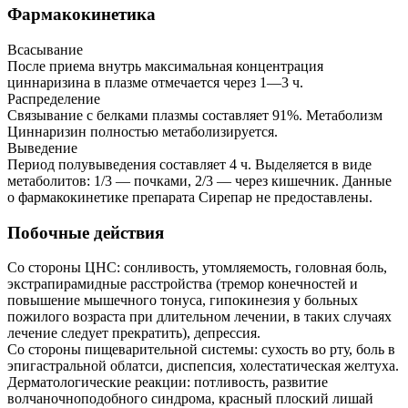
Фармакокинетика
Всасывание
После приема внутрь максимальная концентрация
циннаризина в плазме отмечается через 1—3 ч.
Распределение
Связывание с белками плазмы составляет 91%. Метаболизм
Циннаризин полностью метаболизируется.
Выведение
Период полувыведения составляет 4 ч. Выделяется в виде
метаболитов: 1/3 — почками, 2/3 — через кишечник. Данные
о фармакокинетике препарата Сирепар не предоставлены.
Побочные действия
Со стороны ЦНС: сонливость, утомляемость, головная боль,
экстрапирамидные расстройства (тремор конечностей и
повышение мышечного тонуса, гипокинезия у больных
пожилого возраста при длительном лечении, в таких случаях
лечение следует прекратить), депрессия.
Со стороны пищеварительной системы: сухость во рту, боль в
эпигастральной облатси, диспепсия, холестатическая желтуха.
Дерматологические реакции: потливость, развитие
волчаночноподобного синдрома, красный плоский лишай