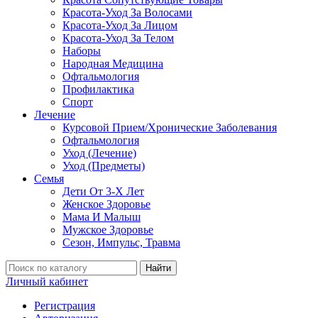
Красота-Уход За Волосами
Красота-Уход За Лицом
Красота-Уход За Телом
Наборы
Народная Медицина
Офтальмология
Профилактика
Спорт
Лечение
Курсовой Прием/Хронические Заболевания
Офтальмология
Уход (Лечение)
Уход (Предметы)
Семья
Дети От 3-Х Лет
Женское Здоровье
Мама И Малыш
Мужское Здоровье
Сезон, Импульс, Травма
Найти
Личный кабинет
Регистрация