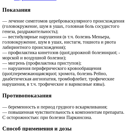
Показания
— лечение симптомов цереброваскулярного происхождения
(головокружение, шум в ушах, головная боль сосудистого
генеза, раздражительность);
— вестибулярные нарушения (в т.ч. болезнь Меньера,
головокружение, шум в ушах, нистагм, тошнота и рвота
лабиринтного происхождения);
— профилактика кинетозов (quot;дорожной болезниquot; -
морской и воздушной болезни);
— мигрень (профилактика приступов);
— нарушения периферического кровообращения
(quot;перемежающаясяquot; хромота, болезнь Рейно,
диабетическая ангиопатия, тромбофлебит, трофические
нарушения, в т.ч. трофические и варикозные язвы).
Противопоказания
— беременность и период грудного вскармливания;
— повышенная чувствительность к компонентам препарата.
С осторожностью: при болезни Паркинсона.
Способ применения и дозы