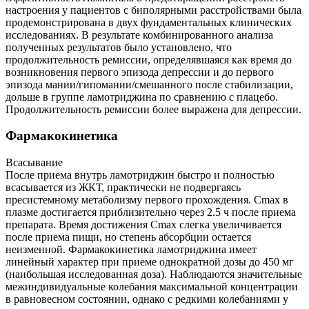
настроения у пациентов с биполярными расстройствами была
продемонстрирована в двух фундаментальных клинических
исследованиях. В результате комбинированного анализа
полученных результатов было установлено, что
продолжительность ремиссии, определявшаяся как время до
возникновения первого эпизода депрессии и до первого
эпизода мании/гипомании/смешанного после стабилизации,
дольше в группе ламотриджина по сравнению с плацебо.
Продолжительность ремиссии более выражена для депрессии.
Фармакокинетика
Всасывание
После приема внутрь ламотриджин быстро и полностью
всасывается из ЖКТ, практически не подвергаясь
пресистемному метаболизму первого прохождения. Сmax в
плазме достигается приблизительно через 2.5 ч после приема
препарата. Время достижения Сmax слегка увеличивается
после приема пищи, но степень абсорбции остается
неизменной. Фармакокинетика ламотриджина имеет
линейный характер при приеме однократной дозы до 450 мг
(наибольшая исследованная доза). Наблюдаются значительные
межиндивидуальные колебания максимальной концентрации
в равновесном состоянии, однако с редкими колебаниями у