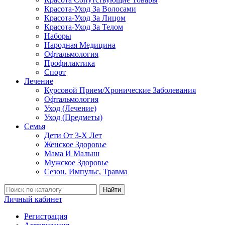
Красота-Уход За Волосами
Красота-Уход За Лицом
Красота-Уход За Телом
Наборы
Народная Медицина
Офтальмология
Профилактика
Спорт
Лечение
Курсовой Прием/Хронические Заболевания
Офтальмология
Уход (Лечение)
Уход (Предметы)
Семья
Дети От 3-Х Лет
Женское Здоровье
Мама И Малыш
Мужское Здоровье
Сезон, Импульс, Травма
Найти
Личный кабинет
Регистрация