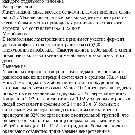
каждого отдельного человека.
Распределение
Ламотриджин связывается с белками плазмы приблизительно
на 55%. Маловероятно, чтобы высвобождение препарата из
связи с белком могло приводить к развитию токсического
эффекта. Vd составляет 0.92-1.22 л/кг.
Метаболизм
В метаболизме ламотриджина принимает участие фермент
уридиндифосфатглюкуронилтранcфераза (УДФ-
глюкуронилтрансфераза). Ламотриджин в небольшой степени
повышает свой собственный метаболизм в зависимости от
дозы.
Выведение
У здоровых взрослых клиренс ламотриджина в состоянии
равновесных концентраций составляет в среднем 39±14 мл/
мин. Ламотриджин метаболизируется до глюкуронидов,
которые выводятся почками. Менее 10% препарата выводится
почками в неизмененном виде, около 2% - через кишечник.
Клиренс и T1/2 не зависят от дозы. T1/2 у здоровых взрослых
людей составляет в среднем от 24 ч до 35 ч. У больных с
синдромом Жильбера наблюдалось снижение клиренса
препарата на 32% по сравнению с контрольной группой, что
однако не выходило за границы нормальных значений для
общей популяции. На T1/2 ламотриджина большое влияние
оказывают совместно принимаемые лекарственные