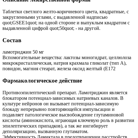
Таблетки светлого желто-коричневого цвета, квадратные, с
закругленными углами, с выдавленной надписью
quot;GSEЕ1quot; на одной стороне и выпуклым квадратом с
выдавленной цифрой quot;50quot; - на другой.
Состав
ламотриджин 50 мг
Вспомогательные вещества: лактозы моногидрат, целлюлоза
микрокристаллическая, натрия крахмала гликолат (тип А),
повидон, магния стеарат, железа оксид желтый (Е172
Фармакологическое действие
Противоэпилептический препарат. Ламотриджин является
блокатором потенциал-зависимых натриевых каналов. В
культуре нейронов он вызывает потенциал-зависимую
блокаду непрерывно повторяющейся импульсации и
подавляет патологическое высвобождение глутаминовой
кислоты (аминокислота, играющая ключевую роль в развитии
эпилептических припадков), а так же ингибирует
деполяризацию, вызванную глутаматом.
Эффективность Ламиктала в предотвращении расстройств