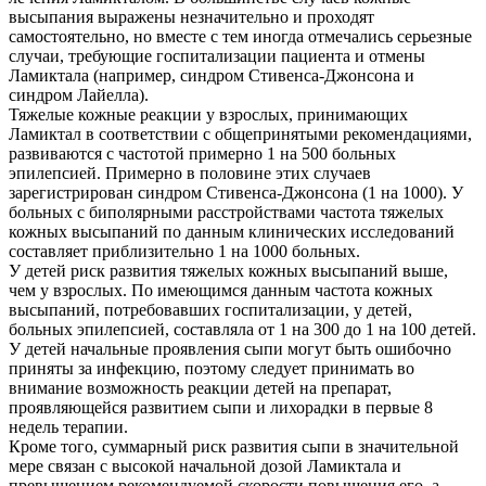
высыпания выражены незначительно и проходят
самостоятельно, но вместе с тем иногда отмечались серьезные
случаи, требующие госпитализации пациента и отмены
Ламиктала (например, синдром Стивенса-Джонсона и
синдром Лайелла).
Тяжелые кожные реакции у взрослых, принимающих
Ламиктал в соответствии с общепринятыми рекомендациями,
развиваются с частотой примерно 1 на 500 больных
эпилепсией. Примерно в половине этих случаев
зарегистрирован синдром Стивенса-Джонсона (1 на 1000). У
больных с биполярными расстройствами частота тяжелых
кожных высыпаний по данным клинических исследований
составляет приблизительно 1 на 1000 больных.
У детей риск развития тяжелых кожных высыпаний выше,
чем у взрослых. По имеющимся данным частота кожных
высыпаний, потребовавших госпитализации, у детей,
больных эпилепсией, составляла от 1 на 300 до 1 на 100 детей.
У детей начальные проявления сыпи могут быть ошибочно
приняты за инфекцию, поэтому следует принимать во
внимание возможность реакции детей на препарат,
проявляющейся развитием сыпи и лихорадки в первые 8
недель терапии.
Кроме того, суммарный риск развития сыпи в значительной
мере связан с высокой начальной дозой Ламиктала и
превышением рекомендуемой скорости повышения его, а