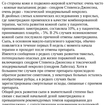
Со стороны кожи и подкожно-жировой клетчатки: очень часто
- кожные высыпания; редко - синдром Стивенса-Джонсона,
очень редко - токсический эпидермальный некролиз.
В двойных слепых клинических исследованиях у взрослых,
где ламотриджин применялся в качестве комбинированной
терапии, частота развития кожной сыпи у пациентов,
принимавших ламотриджин, составляла 10%, а у пациентов,
принимавших плацебо, - 5%. В 2% случаев возникновение
кожной сыпи послужило причиной отмены ламотриджина.
Сыпь, в основном макуло-папулезного характера, обычно
появляется в течение первых 8 недель с момента начала
терапии и проходит после отмены препарата.
Имеются сообщения о редких случаях развития тяжелых,
потенциально опасных для жизни поражений кожи,
включающих синдром Стивенса-Джонсона и токсический
эпидермальный некролиз (синдром Лайелла). Хотя в
большинстве случаев при отмене препарата происходило
обратное развитие симптомов, у некоторых больных остались
необратимые рубцы, а в редких случаях были
зарегистрированы смертельные исходы, связанные с приемом
препарата.
Общий риск развития сыпи в значительной степени был
связан с высокой начальной дозой ламотриджина и
превышением рекомендуемых темпов наращивания доз
ламотриджина, с сопутствующим назначением вальпроевой