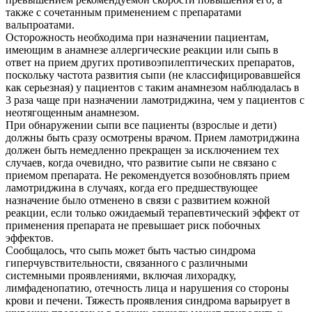
также с сочетанным применением с препаратами
вальпроатами.
Осторожность необходима при назначении пациентам,
имеющим в анамнезе аллергические реакции или сыпь в
ответ на прием других противоэпилептических препаратов,
поскольку частота развития сыпи (не классифицировавшейся
как серьезная) у пациентов с таким анамнезом наблюдалась в
3 раза чаще при назначении ламотриджина, чем у пациентов с
неотягощенным анамнезом.
При обнаружении сыпи все пациенты (взрослые и дети)
должны быть сразу осмотрены врачом. Прием ламотриджина
должен быть немедленно прекращен за исключением тех
случаев, когда очевидно, что развитие сыпи не связано с
приемом препарата. Не рекомендуется возобновлять прием
ламотриджина в случаях, когда его предшествующее
назначение было отменено в связи с развитием кожной
реакции, если только ожидаемый терапевтический эффект от
применения препарата не превышает риск побочных
эффектов.
Сообщалось, что сыпь может быть частью синдрома
гиперчувствительности, связанного с различными
системными проявлениями, включая лихорадку,
лимфаденопатию, отечность лица и нарушения со стороны
крови и печени. Тяжесть проявления синдрома варьирует в