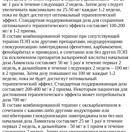
мг 1 раз/ в течение следующих 2 недель. Затем дозу следует
увеличивать максимально на 25-50 мг/ каждые 1-2 недели,
пока не будет достигнут оптимальный терапевтический
эффект. Стандартная поддерживающая доза для сохранения
оптимального терапевтического эффекта составляет 100-200
мг/ в 1-2 приема.
В составе комбинированной терапии при сопутствующей
терапии ПЭП или другими препаратами, индуцирующими
глюкуронизацию ламотриджина (фенитоин, карбамазепин,
фенобарбитал и примидон), в сочетании или без других ПЭП
(за исключением препаратов вальпроевой кислоты) начальная
доза Ламиктала составляет 50 мг 1 раз/ в течение первых 2
недель, в дальнейшем в течение следующих 2 недель – 100 мг/
в 2 приема. Затем дозу повышают на 100 мг каждые 1-2
недели, пока не будет достигнут оптимальный
терапевтический эффект. Стандартная поддерживающая доза
составляет 200-400 мг/ в 2 приема. Некоторым пациентам для
достижения терапевтического эффекта может потребоваться
доза 700 мг/
В составе комбинированной терапии с окскарбазепином в
сочетании с какими-либо другими индукторами или
ингибиторами глюкуронизации ламотриджина или без них
начальная доза Ламиктала составляет 25 мг 1 раз/ в течение
первых 2 недель, в дальнейшем - 50 мг/ в 1 прием в течение
следующих 2 недель. Затем доза увеличивается максимально