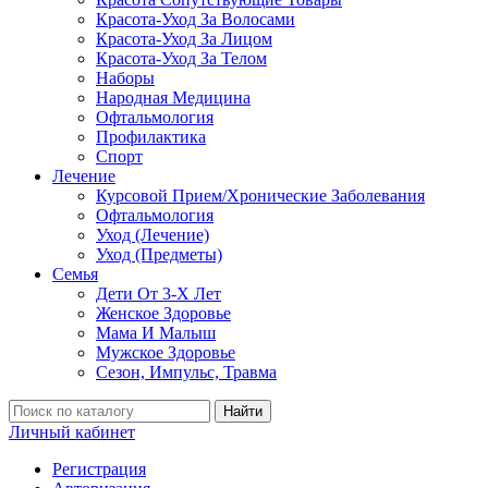
Красота-Уход За Волосами
Красота-Уход За Лицом
Красота-Уход За Телом
Наборы
Народная Медицина
Офтальмология
Профилактика
Спорт
Лечение
Курсовой Прием/Хронические Заболевания
Офтальмология
Уход (Лечение)
Уход (Предметы)
Семья
Дети От 3-Х Лет
Женское Здоровье
Мама И Малыш
Мужское Здоровье
Сезон, Импульс, Травма
Найти
Личный кабинет
Регистрация