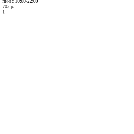
пн-вс 10:00-22:00
702 р.
1