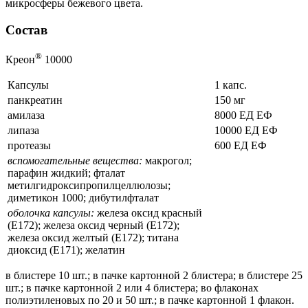
микросферы бежевого цвета.
Состав
®
Креон
10000
Капсулы
1 капс.
панкреатин
150 мг
амилаза
8000 ЕД ЕФ
липаза
10000 ЕД ЕФ
протеазы
600 ЕД ЕФ
вспомогательные вещества:
макрогол;
парафин жидкий; фталат
метилгидроксипропилцеллюлозы;
диметикон 1000; дибутилфталат
оболочка капсулы:
железа оксид красный
(Е172); железа оксид черный (Е172);
железа оксид желтый (Е172); титана
диоксид (Е171); желатин
в блистере 10 шт.; в пачке картонной 2 блистера; в блистере 25
шт.; в пачке картонной 2 или 4 блистера; во флаконах
полиэтиленовых по 20 и 50 шт.; в пачке картонной 1 флакон.