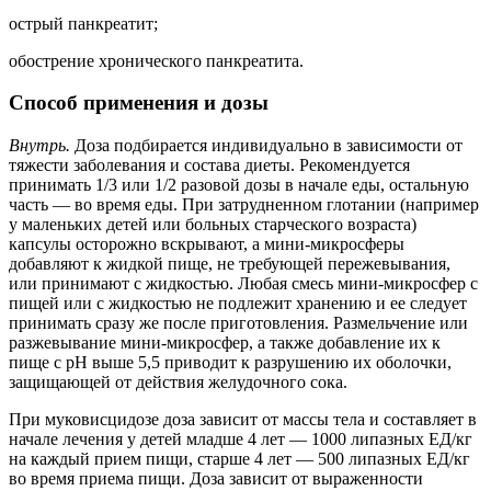
острый панкреатит;
обострение хронического панкреатита.
Способ применения и дозы
Внутрь.
Доза подбирается индивидуально в зависимости от
тяжести заболевания и состава диеты. Рекомендуется
принимать 1/3 или 1/2 разовой дозы в начале еды, остальную
часть — во время еды. При затрудненном глотании (например
у маленьких детей или больных старческого возраста)
капсулы осторожно вскрывают, а мини-микросферы
добавляют к жидкой пище, не требующей пережевывания,
или принимают с жидкостью. Любая смесь мини-микросфер с
пищей или с жидкостью не подлежит хранению и ее следует
принимать сразу же после приготовления. Размельчение или
разжевывание мини-микросфер, а также добавление их к
пище с рН выше 5,5 приводит к разрушению их оболочки,
защищающей от действия желудочного сока.
При муковисцидозе доза зависит от массы тела и составляет в
начале лечения у детей младше 4 лет — 1000 липазных ЕД/кг
на каждый прием пищи, старше 4 лет — 500 липазных ЕД/кг
во время приема пищи. Доза зависит от выраженности