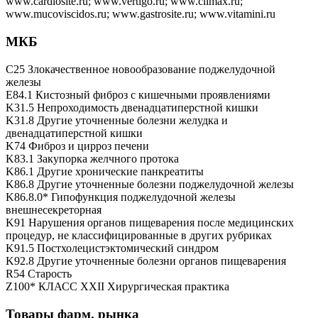
www.cardiosite.ru; www.vertigo.ru; www.climax.ru;
www.mucoviscidos.ru; www.gastrosite.ru; www.vitamini.ru
МКБ
C25 Злокачественное новообразование поджелудочной
железы
E84.1 Кистозный фиброз с кишечными проявлениями
K31.5 Непроходимость двенадцатиперстной кишки
K31.8 Другие уточненные болезни желудка и
двенадцатиперстной кишки
K74 Фиброз и цирроз печени
K83.1 Закупорка желчного протока
K86.1 Другие хронические панкреатиты
K86.8 Другие уточненные болезни поджелудочной железы
K86.8.0* Гипофункция поджелудочной железы
внешнесекреторная
K91 Нарушения органов пищеварения после медицинских
процедур, не классифицированные в других рубриках
K91.5 Постхолецистэктомический синдром
K92.8 Другие уточненные болезни органов пищеварения
R54 Старость
Z100* КЛАСС XXII Хирургическая практика
Товары фарм. рынка