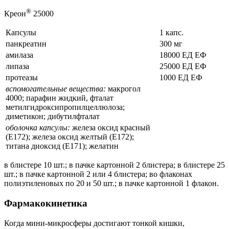
®
Креон
25000
Капсулы
1 капс.
панкреатин
300 мг
амилаза
18000 ЕД ЕФ
липаза
25000 ЕД ЕФ
протеазы
1000 ЕД ЕФ
вспомогательные вещества:
макрогол
4000; парафин жидкий, фталат
метилгидроксипропилцеллюлоза;
диметикон; дибутилфталат
оболочка капсулы:
железа оксид красный
(Е172); железа оксид желтый (Е172);
титана диоксид (Е171); желатин
в блистере 10 шт.; в пачке картонной 2 блистера; в блистере 25
шт.; в пачке картонной 2 или 4 блистера; во флаконах
полиэтиленовых по 20 и 50 шт.; в пачке картонной 1 флакон.
Фармакокинетика
Когда мини-микросферы достигают тонкой кишки,