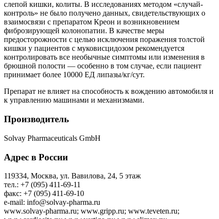
слепой кишки, колиты. В исследованиях методом «случай-
контроль» не было получено данных, свидетельствующих о
взаимосвязи с препаратом Креон и возникновением
фиброзирующей колонопатии. В качестве меры
предосторожности с целью исключения поражения толстой
кишки у пациентов с муковисцидозом рекомендуется
контролировать все необычные симптомы или изменения в
брюшной полости — особенно в том случае, если пациент
принимает более 10000 ЕД липазы/кг/сут.
Препарат не влияет на способность к вождению автомобиля и
к управлению машинами и механизмами.
Производитель
Solvay Pharmaceuticals GmbH
Адрес в России
119334, Москва, ул. Вавилова, 24, 5 этаж
тел.: +7 (095) 411-69-11
факс: +7 (095) 411-69-10
e-mail: info@solvay-pharma.ru
www.solvay-pharma.ru; www.gripp.ru; www.teveten.ru;