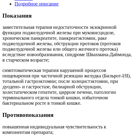
Подробное описание
Показания
заместительная терапия недостаточности экзокринной
функции поджелудочной железы при муковисцидозе,
хроническом панкреатите, панкреатэктомии, раке
поджелудочной железы, обструкции протоков (протоков
поджелудочной железы или общего желчного протока)
вследствие новообразования, синдроме Швахмана-Даймонда,
в старческом возрасте;
симптоматическая терапия нарушений процессов
пищеварения при частичной резекции желудка (Бильрот-I/II),
тотальной гастроэктомии; после холецистэктомии, при
дуодено- и гастростазе, билиарной обструкции,
холестатическом гепатите, циррозе печени, патологии
терминального отдела тонкой кишки, избыточном
бактериальном росте в тонкой кишке.
Противопоказания
повышенная индивидуальная чувствительность к
компонентам препарата;