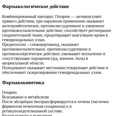
Фармакологическое действие
Комбинированный препарат. Гепарин — антикоагулянт
прямого действия, при наружном применении оказывает
антитромботическое, противоэкссудативное и умеренное
противовоспалительное действие; способствует регенерации
соединительной ткани, предотвращает коагуляцию крови в
геморроидальных узлах.
Преднизолон – глюкокортикоид, оказывает
противовоспалительное, противоэкссудативное и
противоаллергическое действие; уменьшает воспаление и
сопутствующие ощущения (зуд, жжение, боль) в
аноректальной области.
Полидоканол оказывает местноанестезирующее действие и
обеспечивает склерозирование геморроидальных узлов.
Фармакокинетика
Гепарин
Всасывание и метаболизм
После абсорбции биотрансформируется в печени (частично
ферментом печеночная гепариназа) и в
ретикулоэндотелиальной системе.
Распределение и выведение