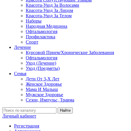
Красота-Уход За Волосами
Красота-Уход За Лицом
Красота-Уход За Телом
Наборы
Народная Медицина
Офтальмология
Профилактика
Спорт
Лечение
Курсовой Прием/Хронические Заболевания
Офтальмология
Уход (Лечение)
Уход (Предметы)
Семья
Дети От 3-Х Лет
Женское Здоровье
Мама И Малыш
Мужское Здоровье
Сезон, Импульс, Травма
Найти
Личный кабинет
Регистрация