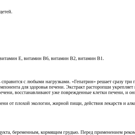
детей.
витамин Е, витамин В6, витамин В2, витамин В1.
 справится с любыми нагрузками. «Гепатрин» решает сразу три 
 компонента для здоровья печени. Экстракт расторопши укрепля
чени, восстанавливают уже поврежденные клетки печени, и они
ни от плохой экологии, жирной пищи, действия лекарств и алк
кта, беременным, кормящим грудью. Перед применением рекоме