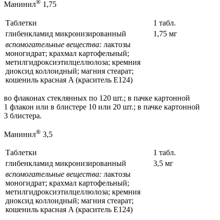
®
Манинил
1,75
Таблетки
1 табл.
глибенкламид микронизированный
1,75 мг
вспомогательные вещества:
лактозы
моногидрат; крахмал картофельный;
метилгидроксиэтилцеллюлоза; кремния
диоксид коллоидный; магния стеарат;
кошениль красная A (краситель Е124)
во флаконах стеклянных по 120 шт.; в пачке картонной
1 флакон или в блистере 10 или 20 шт.; в пачке картонной
3 блистера.
®
Манинил
3,5
Таблетки
1 табл.
глибенкламид микронизированный
3,5 мг
вспомогательные вещества:
лактозы
моногидрат; крахмал картофельный;
метилгидроксиэтилцеллюлоза; кремния
диоксид коллоидный; магния стеарат;
кошениль красная A (краситель Е124)