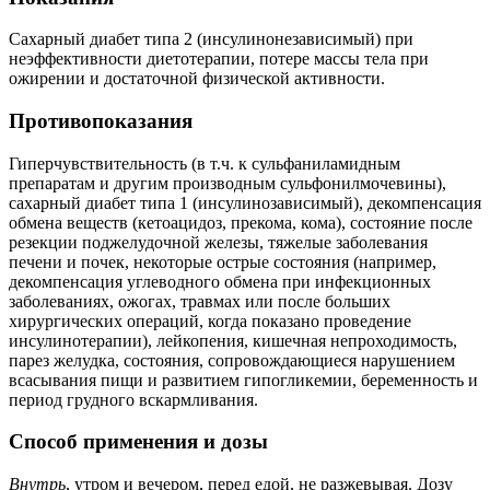
Сахарный диабет типа 2 (инсулинонезависимый) при
неэффективности диетотерапии, потере массы тела при
ожирении и достаточной физической активности.
Противопоказания
Гиперчувствительность (в т.ч. к сульфаниламидным
препаратам и другим производным сульфонилмочевины),
сахарный диабет типа 1 (инсулинозависимый), декомпенсация
обмена веществ (кетоацидоз, прекома, кома), состояние после
резекции поджелудочной железы, тяжелые заболевания
печени и почек, некоторые острые состояния (например,
декомпенсация углеводного обмена при инфекционных
заболеваниях, ожогах, травмах или после больших
хирургических операций, когда показано проведение
инсулинотерапии), лейкопения, кишечная непроходимость,
парез желудка, состояния, сопровождающиеся нарушением
всасывания пищи и развитием гипогликемии, беременность и
период грудного вскармливания.
Способ применения и дозы
Внутрь
, утром и вечером, перед едой, не разжевывая. Дозу