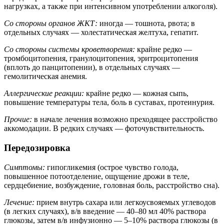
нагрузках, а также при интенсивном употреблении алкоголя).
Со стороны органов ЖКТ:
иногда — тошнота, рвота; в
отдельных случаях — холестатическая желтуха, гепатит.
Со стороны системы кроветворения:
крайне редко —
тромбоцитопения, гранулоцитопения, эритроцитопения
(вплоть до панцитопении), в отдельных случаях —
гемолитическая анемия.
Аллергические реакции:
крайне редко — кожная сыпь,
повышение температуры тела, боль в суставах, протеинурия.
Прочие:
в начале лечения возможно преходящее расстройство
аккомодации. В редких случаях — фоточувствительность.
Передозировка
Симптомы:
гипогликемия (острое чувство голода,
повышенное потоотделение, ощущение дрожи в теле,
сердцебиение, возбуждение, головная боль, расстройство сна).
Лечение:
прием внутрь сахара или легкоусвояемых углеводов
(в легких случаях), в/в введение — 40–80 мл 40% раствора
глюкозы, затем в/в инфузионно — 5–10% раствора глюкозы (в