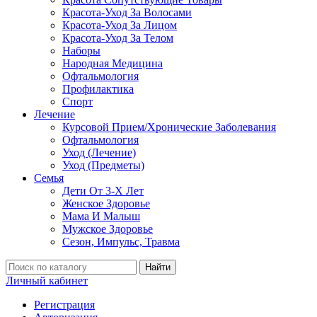
Красота-Уход За Волосами
Красота-Уход За Лицом
Красота-Уход За Телом
Наборы
Народная Медицина
Офтальмология
Профилактика
Спорт
Лечение
Курсовой Прием/Хронические Заболевания
Офтальмология
Уход (Лечение)
Уход (Предметы)
Семья
Дети От 3-Х Лет
Женское Здоровье
Мама И Малыш
Мужское Здоровье
Сезон, Импульс, Травма
Найти
Личный кабинет
Регистрация