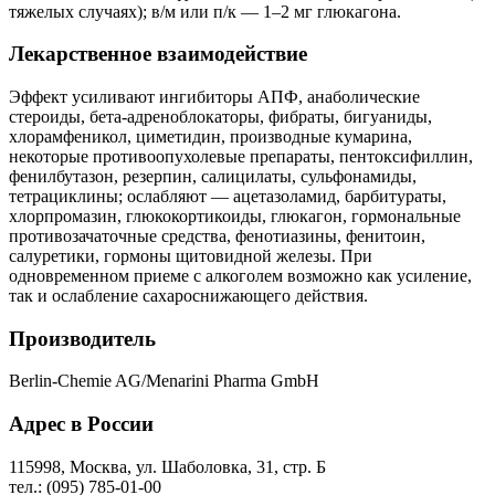
тяжелых случаях); в/м или п/к — 1–2 мг глюкагона.
Лекарственное взаимодействие
Эффект усиливают ингибиторы АПФ, анаболические
стероиды, бета-адреноблокаторы, фибраты, бигуаниды,
хлорамфеникол, циметидин, производные кумарина,
некоторые противоопухолевые препараты, пентоксифиллин,
фенилбутазон, резерпин, салицилаты, сульфонамиды,
тетрациклины; ослабляют — ацетазоламид, барбитураты,
хлорпромазин, глюкокортикоиды, глюкагон, гормональные
противозачаточные средства, фенотиазины, фенитоин,
салуретики, гормоны щитовидной железы. При
одновременном приеме с алкоголем возможно как усиление,
так и ослабление сахароснижающего действия.
Производитель
Berlin-Chemie AG/Menarini Pharma GmbH
Адрес в России
115998, Москва, ул. Шаболовка, 31, стр. Б
тел.: (095) 785-01-00