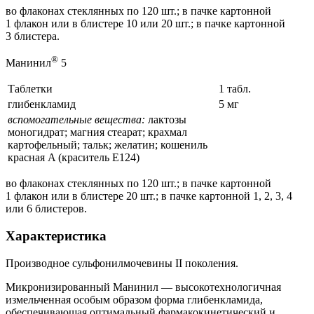
во флаконах стеклянных по 120 шт.; в пачке картонной
1 флакон или в блистере 10 или 20 шт.; в пачке картонной
3 блистера.
®
Манинил
5
Таблетки
1 табл.
глибенкламид
5 мг
вспомогательные вещества:
лактозы
моногидрат; магния стеарат; крахмал
картофельный; тальк; желатин; кошениль
красная A (краситель Е124)
во флаконах стеклянных по 120 шт.; в пачке картонной
1 флакон или в блистере 20 шт.; в пачке картонной 1, 2, 3, 4
или 6 блистеров.
Характеристика
Производное сульфонилмочевины II поколения.
Микронизированный Манинил — высокотехнологичная
измельченная особым образом форма глибенкламида,
обеспечивающая оптимальный фармакокинетический и